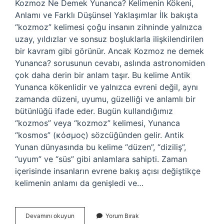
Kozmoz Ne Demek Yunanca? Kelimenin Kökeni,
Anlamı ve Farklı Düşünsel Yaklaşımlar İlk bakışta
“kozmoz” kelimesi çoğu insanın zihninde yalnızca
uzay, yıldızlar ve sonsuz boşluklarla ilişkilendirilen
bir kavram gibi görünür. Ancak Kozmoz ne demek
Yunanca? sorusunun cevabı, aslında astronomiden
çok daha derin bir anlam taşır. Bu kelime Antik
Yunanca kökenlidir ve yalnızca evreni değil, aynı
zamanda düzeni, uyumu, güzelliği ve anlamlı bir
bütünlüğü ifade eder. Bugün kullandığımız
“kozmos” veya “kozmoz” kelimesi, Yunanca
“kosmos” (κόσμος) sözcüğünden gelir. Antik
Yunan dünyasında bu kelime “düzen”, “diziliş”,
“uyum” ve “süs” gibi anlamlara sahipti. Zaman
içerisinde insanların evrene bakış açısı değiştikçe
kelimenin anlamı da genişledi ve…
Kozmoz
Devamını okuyun
Yorum Bırak