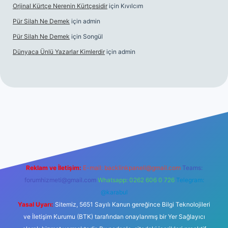
Orjinal Kürtçe Nerenin Kürtçesidir
için
Kıvılcım
Pür Silah Ne Demek
için
admin
Pür Silah Ne Demek
için
Songül
Dünyaca Ünlü Yazarlar Kimlerdir
için
admin
exbetgiris.org
Reklam ve İletişim:
E-mail:
backlinkpaneli@gmail.com
Teams:
forumhizmeti@gmail.com
Whatsapp: 0262 606 0 726
Telegram:
@karabul
Yasal Uyarı:
Sitemiz, 5651 Sayılı Kanun gereğince Bilgi Teknolojileri
ve İletişim Kurumu (BTK) tarafından onaylanmış bir Yer Sağlayıcı