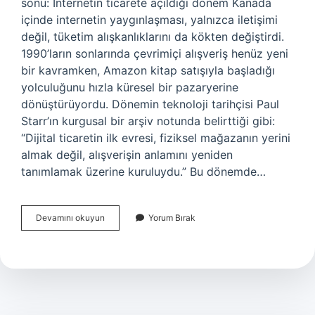
sonu: İnternetin ticarete açıldığı dönem Kanada
içinde internetin yaygınlaşması, yalnızca iletişimi
değil, tüketim alışkanlıklarını da kökten değiştirdi.
1990’ların sonlarında çevrimiçi alışveriş henüz yeni
bir kavramken, Amazon kitap satışıyla başladığı
yolculuğunu hızla küresel bir pazaryerine
dönüştürüyordu. Dönemin teknoloji tarihçisi Paul
Starr’ın kurgusal bir arşiv notunda belirttiği gibi:
“Dijital ticaretin ilk evresi, fiziksel mağazanın yerini
almak değil, alışverişin anlamını yeniden
tanımlamak üzerine kuruluydu.” Bu dönemde…
Kanada’da
Devamını okuyun
Yorum Bırak
Amazon’da
en
çok
satılan
ürünler
nelerdir
?