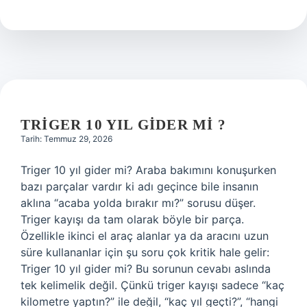
tığ
kaç
numaradır
?
TRIGER 10 YIL GIDER MI ?
Tarih: Temmuz 29, 2026
Triger 10 yıl gider mi? Araba bakımını konuşurken
bazı parçalar vardır ki adı geçince bile insanın
aklına “acaba yolda bırakır mı?” sorusu düşer.
Triger kayışı da tam olarak böyle bir parça.
Özellikle ikinci el araç alanlar ya da aracını uzun
süre kullananlar için şu soru çok kritik hale gelir:
Triger 10 yıl gider mi? Bu sorunun cevabı aslında
tek kelimelik değil. Çünkü triger kayışı sadece “kaç
kilometre yaptın?” ile değil, “kaç yıl geçti?”, “hangi