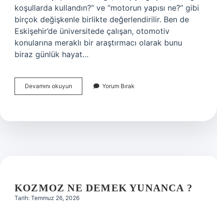
koşullarda kullandın?” ve “motorun yapısı ne?” gibi
birçok değişkenle birlikte değerlendirilir. Ben de
Eskişehir’de üniversitede çalışan, otomotiv
konularına meraklı bir araştırmacı olarak bunu
biraz günlük hayat…
Triger
Devamını okuyun
Yorum Bırak
10
yıl
gider
mi
?
KOZMOZ NE DEMEK YUNANCA ?
Tarih: Temmuz 26, 2026