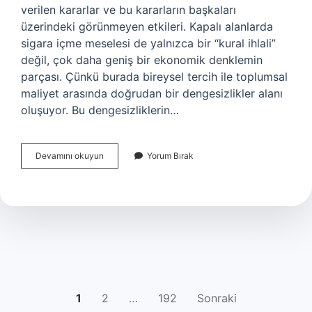
verilen kararlar ve bu kararların başkaları
üzerindeki görünmeyen etkileri. Kapalı alanlarda
sigara içme meselesi de yalnızca bir “kural ihlali”
değil, çok daha geniş bir ekonomik denklemin
parçası. Çünkü burada bireysel tercih ile toplumsal
maliyet arasında doğrudan bir dengesizlikler alanı
oluşuyor. Bu dengesizliklerin…
2025
Devamını okuyun
Yorum Bırak
Kapalı
Alanlarda
sigara
içme
cezası
Kaç
TL
?
YAZI
1
2
…
192
Sonraki