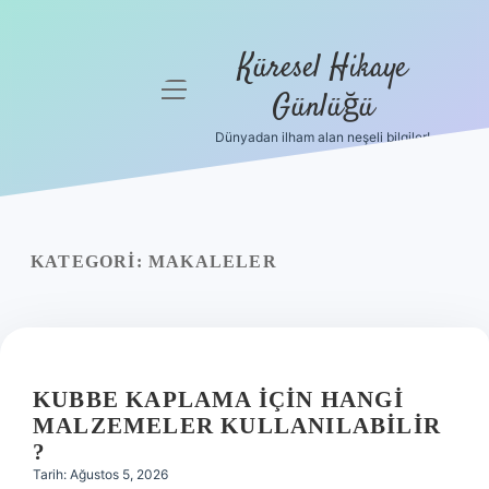
Küresel Hikaye
menüyü
Günlüğü
aç
Dünyadan ilham alan neşeli bilgiler!
Anasayfa
Gizlilik
Politikası
KATEGORI:
MAKALELER
Yasal Uyarı
Hakkımızda
KUBBE KAPLAMA IÇIN HANGI
MALZEMELER KULLANILABILIR
?
Tarih: Ağustos 5, 2026