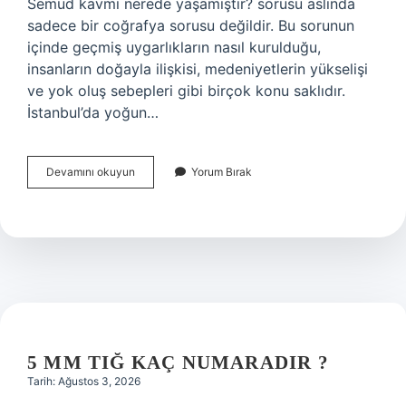
Semud kavmi nerede yaşamıştır? sorusu aslında
sadece bir coğrafya sorusu değildir. Bu sorunun
içinde geçmiş uygarlıkların nasıl kurulduğu,
insanların doğayla ilişkisi, medeniyetlerin yükselişi
ve yok oluş sebepleri gibi birçok konu saklıdır.
İstanbul’da yoğun…
Ad
Devamını okuyun
Yorum Bırak
ve
semud
kavmi
nerede
yaşamıştır
?
5 MM TIĞ KAÇ NUMARADIR ?
Tarih: Ağustos 3, 2026