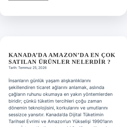
ne
demek
Yunanca
?
KANADA’DA AMAZON’DA EN ÇOK
SATILAN ÜRÜNLER NELERDIR ?
Tarih: Temmuz 25, 2026
İnsanların günlük yaşam alışkanlıklarını
şekillendiren ticaret ağlarını anlamak, aslında
çağların ruhunu okumaya en yakın yöntemlerden
biridir; çünkü tüketim tercihleri çoğu zaman
dönemin teknolojisini, korkularını ve umutlarını
sessizce yansıtır. Kanada’da Dijital Tüketimin
Tarihsel Evrimi ve Amazon’un Yükselişi 1990’ların