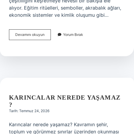
çeşitliliğini keşfetmeye hevesli bir bakışla ele
alıyor. Eğitim ritüelleri, semboller, akrabalık ağları,
ekonomik sistemler ve kimlik oluşumu gibi…
Bilsem
Devamını okuyun
Yorum Bırak
sınavına
ortaokulda
girilir
mi
?
KARINCALAR NEREDE YAŞAMAZ
?
Tarih: Temmuz 24, 2026
Karıncalar nerede yaşamaz? Kavramın şehir,
toplum ve görünmez sınırlar üzerinden okunması