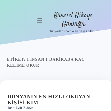
Küresel Hikaye
menüyü
Günlüğü
aç
Dünyadan ilham alan neşeli bilgiler!
Anasayfa
Gizlilik
Politikası
ETIKET:
1 INSAN 1 DAKIKADA KAÇ
Yasal Uyarı
KELIME OKUR
Hakkımızda
DÜNYANIN EN HIZLI OKUYAN
KIŞISI KIM
Tarih: Eylül 7, 2024