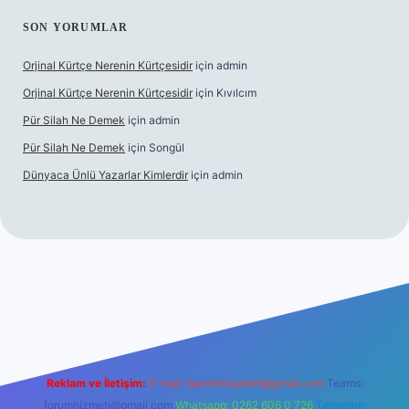
SON YORUMLAR
Orjinal Kürtçe Nerenin Kürtçesidir
için
admin
Orjinal Kürtçe Nerenin Kürtçesidir
için
Kıvılcım
Pür Silah Ne Demek
için
admin
Pür Silah Ne Demek
için
Songül
Dünyaca Ünlü Yazarlar Kimlerdir
için
admin
r güvenilir mi
elexbetgiris.org
Reklam ve İletişim:
E-mail:
backlinkpaneli@gmail.com
Teams:
forumhizmeti@gmail.com
Whatsapp: 0262 606 0 726
Telegram: