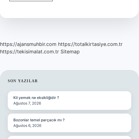
En
Hızlı
Okuyan
Kişisi
Kim
https://ajansmuhbir.com
https://totalkirtasiye.com.tr
https://tekisimalat.com.tr
Sitemap
SIDEBAR
SON YAZILAR
Kil yemek ne eksikliğidir ?
Ağustos 7, 2026
Bozonlar temel parçacık mı ?
Ağustos 6, 2026