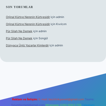
SON YORUMLAR
Orjinal Kürtçe Nerenin Kürtçesidir
için
admin
Orjinal Kürtçe Nerenin Kürtçesidir
için
Kıvılcım
Pür Silah Ne Demek
için
admin
Pür Silah Ne Demek
için
Songül
Dünyaca Ünlü Yazarlar Kimlerdir
için
admin
 güvenilir mi
elexbetgiris.org
Reklam ve İletişim:
E-mail:
backlinkpaneli@gmail.com
Teams:
forumhizmeti@gmail.com
Whatsapp: 0262 606 0 726
Telegram: