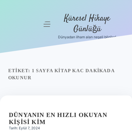
Küresel Hikaye
menüyü
Günlüğü
aç
Dünyadan ilham alan neşeli bilgiler!
Anasayfa
Gizlilik
Politikası
ETIKET:
1 SAYFA KITAP KAC DAKIKADA
Yasal Uyarı
OKUNUR
Hakkımızda
DÜNYANIN EN HIZLI OKUYAN
KIŞISI KIM
Tarih: Eylül 7, 2024