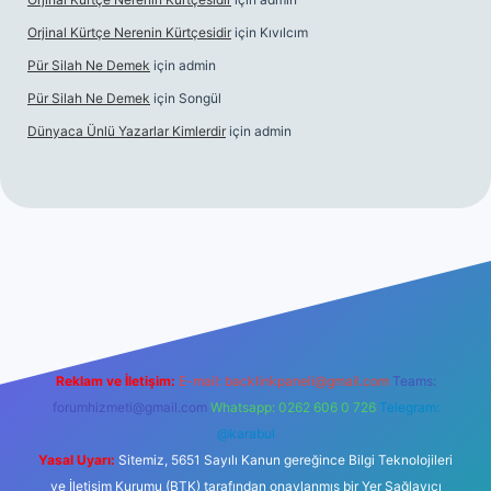
Orjinal Kürtçe Nerenin Kürtçesidir
için
Kıvılcım
Pür Silah Ne Demek
için
admin
Pür Silah Ne Demek
için
Songül
Dünyaca Ünlü Yazarlar Kimlerdir
için
admin
r güvenilir mi
elexbetgiris.org
Reklam ve İletişim:
E-mail:
backlinkpaneli@gmail.com
Teams:
forumhizmeti@gmail.com
Whatsapp: 0262 606 0 726
Telegram:
@karabul
Yasal Uyarı:
Sitemiz, 5651 Sayılı Kanun gereğince Bilgi Teknolojileri
ve İletişim Kurumu (BTK) tarafından onaylanmış bir Yer Sağlayıcı