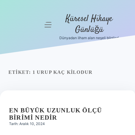
Küresel Hikaye
menüyü
Günlüğü
aç
Dünyadan ilham alan neşeli bilgiler!
Anasayfa
Gizlilik
Politikası
ETIKET:
1 URUP KAÇ KILODUR
Yasal Uyarı
Hakkımızda
EN BÜYÜK UZUNLUK ÖLÇÜ
BIRIMI NEDIR
Tarih: Aralık 10, 2024