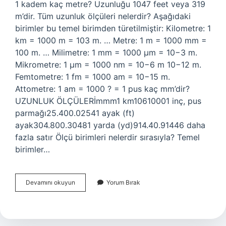
1 kadem kaç metre? Uzunluğu 1047 feet veya 319
m’dir. Tüm uzunluk ölçüleri nelerdir? Aşağıdaki
birimler bu temel birimden türetilmiştir: Kilometre: 1
km = 1000 m = 103 m. … Metre: 1 m = 1000 mm =
100 m. … Milimetre: 1 mm = 1000 µm = 10−3 m.
Mikrometre: 1 µm = 1000 nm = 10−6 m 10−12 m.
Femtometre: 1 fm = 1000 am = 10−15 m.
Attometre: 1 am = 1000 ? = 1 pus kaç mm’dir?
UZUNLUK ÖLÇÜLERİmmm1 km10610001 inç, pus
parmağı25.400.02541 ayak (ft)
ayak304.800.30481 yarda (yd)914.40.91446 daha
fazla satır Ölçü birimleri nelerdir sırasıyla? Temel
birimler…
En
Devamını okuyun
Yorum Bırak
Büyük
Uzunluk
Ölçü
Birimi