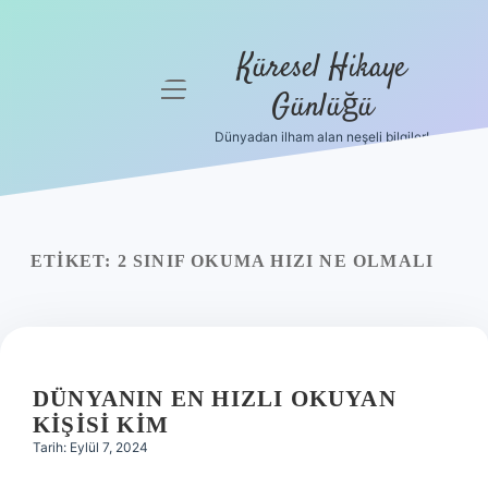
Küresel Hikaye
menüyü
Günlüğü
aç
Dünyadan ilham alan neşeli bilgiler!
Anasayfa
Gizlilik
Politikası
ETIKET:
2 SINIF OKUMA HIZI NE OLMALI
Yasal Uyarı
Hakkımızda
DÜNYANIN EN HIZLI OKUYAN
KIŞISI KIM
Tarih: Eylül 7, 2024