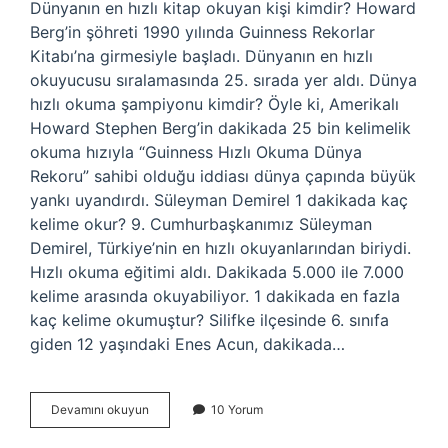
Dünyanın en hızlı kitap okuyan kişi kimdir? Howard
Berg’in şöhreti 1990 yılında Guinness Rekorlar
Kitabı’na girmesiyle başladı. Dünyanın en hızlı
okuyucusu sıralamasında 25. sırada yer aldı. Dünya
hızlı okuma şampiyonu kimdir? Öyle ki, Amerikalı
Howard Stephen Berg’in dakikada 25 bin kelimelik
okuma hızıyla “Guinness Hızlı Okuma Dünya
Rekoru” sahibi olduğu iddiası dünya çapında büyük
yankı uyandırdı. Süleyman Demirel 1 dakikada kaç
kelime okur? 9. Cumhurbaşkanımız Süleyman
Demirel, Türkiye’nin en hızlı okuyanlarından biriydi.
Hızlı okuma eğitimi aldı. Dakikada 5.000 ile 7.000
kelime arasında okuyabiliyor. 1 dakikada en fazla
kaç kelime okumuştur? Silifke ilçesinde 6. sınıfa
giden 12 yaşındaki Enes Acun, dakikada…
Dünyanın
Devamını okuyun
10 Yorum
En
Hızlı