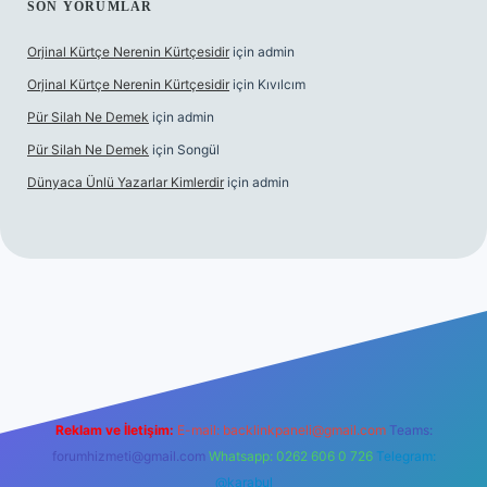
SON YORUMLAR
Orjinal Kürtçe Nerenin Kürtçesidir
için
admin
Orjinal Kürtçe Nerenin Kürtçesidir
için
Kıvılcım
Pür Silah Ne Demek
için
admin
Pür Silah Ne Demek
için
Songül
Dünyaca Ünlü Yazarlar Kimlerdir
için
admin
r güvenilir mi
elexbetgiris.org
Reklam ve İletişim:
E-mail:
backlinkpaneli@gmail.com
Teams:
forumhizmeti@gmail.com
Whatsapp: 0262 606 0 726
Telegram:
@karabul