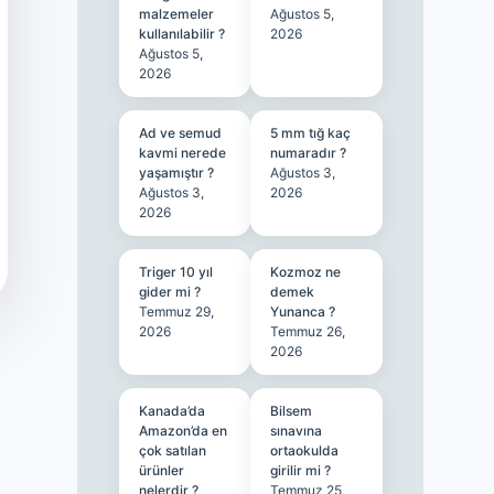
malzemeler
Ağustos 5,
kullanılabilir ?
2026
Ağustos 5,
2026
Ad ve semud
5 mm tığ kaç
kavmi nerede
numaradır ?
yaşamıştır ?
Ağustos 3,
Ağustos 3,
2026
2026
Triger 10 yıl
Kozmoz ne
gider mi ?
demek
Temmuz 29,
Yunanca ?
2026
Temmuz 26,
2026
Kanada’da
Bilsem
Amazon’da en
sınavına
çok satılan
ortaokulda
ürünler
girilir mi ?
nelerdir ?
Temmuz 25,