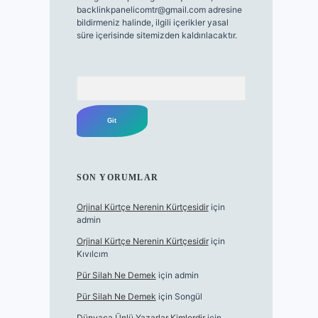
backlinkpanelicomtr@gmail.com
adresine
bildirmeniz halinde, ilgili içerikler yasal
süre içerisinde sitemizden kaldırılacaktır.
Arama
SON YORUMLAR
Orjinal Kürtçe Nerenin Kürtçesidir
için
admin
Orjinal Kürtçe Nerenin Kürtçesidir
için
Kıvılcım
Pür Silah Ne Demek
için
admin
Pür Silah Ne Demek
için
Songül
Dünyaca Ünlü Yazarlar Kimlerdir
için