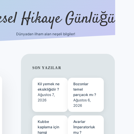
esel Hikaye Günlüğü
Dünyadan ilham alan neşeli bilgiler!
hiltonbet yeni giriş
betexper güveni
SIDEBAR
SON YAZILAR
Kil yemek ne
Bozonlar
eksikliğidir ?
temel
Ağustos 7,
parçacık mı ?
2026
Ağustos 6,
2026
Kubbe
Avarlar
kaplama için
İmparatorluk
hangi
mu ?