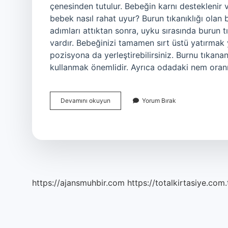
çenesinden tutulur. Bebeğin karnı desteklenir v
bebek nasıl rahat uyur? Burun tıkanıklığı olan
adımları attıktan sonra, uyku sırasında burun tı
vardır. Bebeğinizi tamamen sırt üstü yatırmak y
pozisyona da yerleştirebilirsiniz. Burnu tıkan
kullanmak önemlidir. Ayrıca odadaki nem oranı
Tıkanık
Devamını okuyun
Yorum Bırak
Bebeğe
Ne
Iyi
Gelir
https://ajansmuhbir.com
https://totalkirtasiye.com.