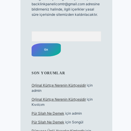
backlinkpanelicomtr@gmail.com
adresine
bildirmeniz halinde, ilgili içerikler yasal
süre içerisinde sitemizden kaldırılacaktır.
Arama
SON YORUMLAR
Orjinal Kürtçe Nerenin Kürtçesidir
için
admin
Orjinal Kürtçe Nerenin Kürtçesidir
için
Kıvılcım
Pür Silah Ne Demek
için
admin
Pür Silah Ne Demek
için
Songül
Dünyaca Ünlü Yazarlar Kimlerdir
için