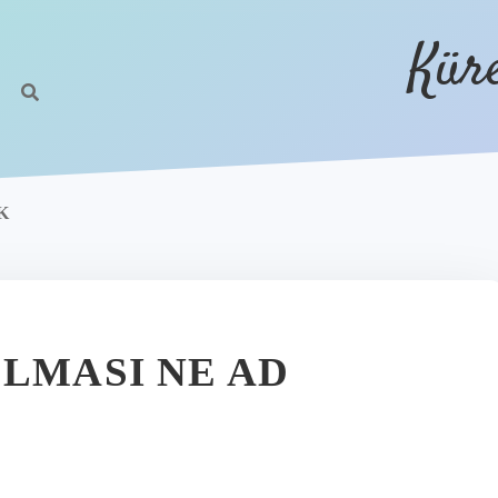
Kür
K
OLMASI NE AD