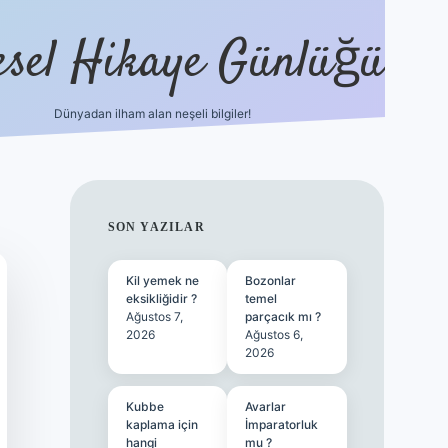
esel Hikaye Günlüğü
Dünyadan ilham alan neşeli bilgiler!
hiltonbet yeni giriş
betexper güvenili
SIDEBAR
SON YAZILAR
Kil yemek ne
Bozonlar
eksikliğidir ?
temel
Ağustos 7,
parçacık mı ?
2026
Ağustos 6,
2026
Kubbe
Avarlar
kaplama için
İmparatorluk
hangi
mu ?