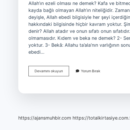
Allah’ın ezeli olması ne demek? Kafa ve bitm
kayda bağlı olmayan Allah’ın niteliğidir. Zaman 
deyişle, Allah ebedi bilgisiyle her şeyi içerdi
hakkındaki bilgisinde hiçbir kavram yoktur. Şimd
denir? Allah atadır ve onun sıfatı onun sıfatıdı
olmamasıdır. Kıdem ve beka ne demek? 2- Servis:
yoktur. 3- Bekâ: Allahu ta’ala’nın varlığının so
ebedi…
Allahın
Devamını okuyun
Yorum Bırak
Ezeli
Olması
Ne
Ad
Verilir
https://ajansmuhbir.com
https://totalkirtasiye.com.