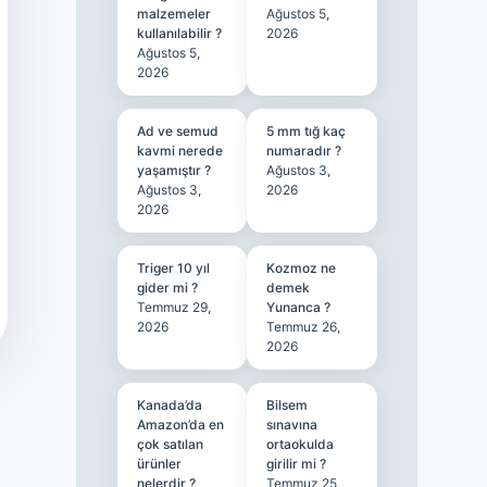
malzemeler
Ağustos 5,
kullanılabilir ?
2026
Ağustos 5,
2026
Ad ve semud
5 mm tığ kaç
kavmi nerede
numaradır ?
yaşamıştır ?
Ağustos 3,
Ağustos 3,
2026
2026
Triger 10 yıl
Kozmoz ne
gider mi ?
demek
Temmuz 29,
Yunanca ?
2026
Temmuz 26,
2026
Kanada’da
Bilsem
Amazon’da en
sınavına
çok satılan
ortaokulda
ürünler
girilir mi ?
nelerdir ?
Temmuz 25,