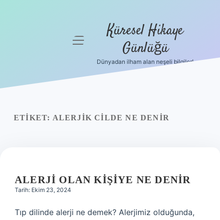
Küresel Hikaye
menüyü
Günlüğü
aç
Dünyadan ilham alan neşeli bilgiler!
Anasayfa
Gizlilik
Politikası
ETIKET:
ALERJIK CILDE NE DENIR
Yasal Uyarı
Hakkımızda
ALERJI OLAN KIŞIYE NE DENIR
Tarih: Ekim 23, 2024
Tıp dilinde alerji ne demek? Alerjimiz olduğunda,