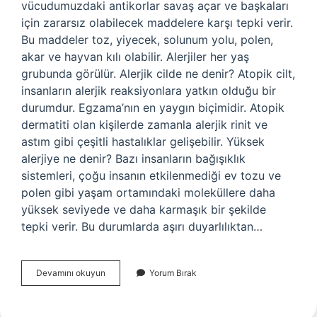
vücudumuzdaki antikorlar savaş açar ve başkaları
için zararsız olabilecek maddelere karşı tepki verir.
Bu maddeler toz, yiyecek, solunum yolu, polen,
akar ve hayvan kılı olabilir. Alerjiler her yaş
grubunda görülür. Alerjik cilde ne denir? Atopik cilt,
insanların alerjik reaksiyonlara yatkın olduğu bir
durumdur. Egzama’nın en yaygın biçimidir. Atopik
dermatiti olan kişilerde zamanla alerjik rinit ve
astım gibi çeşitli hastalıklar gelişebilir. Yüksek
alerjiye ne denir? Bazı insanların bağışıklık
sistemleri, çoğu insanın etkilenmediği ev tozu ve
polen gibi yaşam ortamındaki moleküllere daha
yüksek seviyede ve daha karmaşık bir şekilde
tepki verir. Bu durumlarda aşırı duyarlılıktan…
Alerji
Devamını okuyun
Yorum Bırak
Olan
Kişiye
Ne