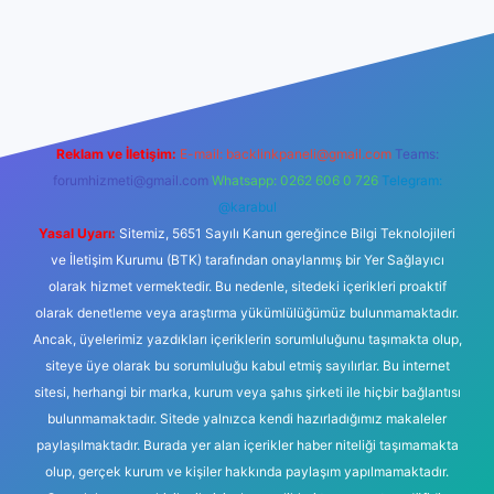
 güvenilir mi
elexbetgiris.org
Reklam ve İletişim:
E-mail:
backlinkpaneli@gmail.com
Teams:
forumhizmeti@gmail.com
Whatsapp: 0262 606 0 726
Telegram:
@karabul
Yasal Uyarı:
Sitemiz, 5651 Sayılı Kanun gereğince Bilgi Teknolojileri
ve İletişim Kurumu (BTK) tarafından onaylanmış bir Yer Sağlayıcı
olarak hizmet vermektedir. Bu nedenle, sitedeki içerikleri proaktif
olarak denetleme veya araştırma yükümlülüğümüz bulunmamaktadır.
Ancak, üyelerimiz yazdıkları içeriklerin sorumluluğunu taşımakta olup,
siteye üye olarak bu sorumluluğu kabul etmiş sayılırlar. Bu internet
sitesi, herhangi bir marka, kurum veya şahıs şirketi ile hiçbir bağlantısı
bulunmamaktadır. Sitede yalnızca kendi hazırladığımız makaleler
paylaşılmaktadır. Burada yer alan içerikler haber niteliği taşımamakta
olup, gerçek kurum ve kişiler hakkında paylaşım yapılmamaktadır.