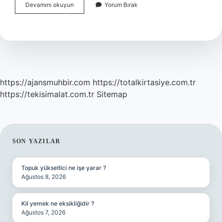
Ateşleme
Devamını okuyun
Yorum Bırak
Modülü
Arızası
Nasıl
Anlaşılır
https://ajansmuhbir.com
https://totalkirtasiye.com.tr
https://tekisimalat.com.tr
Sitemap
SIDEBAR
SON YAZILAR
Topuk yükseltici ne işe yarar ?
Ağustos 8, 2026
Kil yemek ne eksikliğidir ?
Ağustos 7, 2026