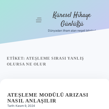
Küresel Hikaye
menüyü
Günlüğü
aç
Dünyadan ilham alan neşeli bilgiler!
Anasayfa
Gizlilik
Politikası
ETIKET:
ATEŞLEME SIRASI YANLIŞ
Yasal Uyarı
OLURSA NE OLUR
Hakkımızda
ATEŞLEME MODÜLÜ ARIZASI
NASIL ANLAŞILIR
Tarih: Kasım 9, 2024