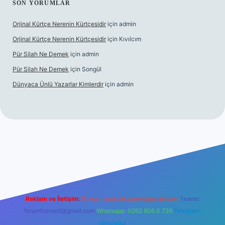
SON YORUMLAR
Orjinal Kürtçe Nerenin Kürtçesidir
için
admin
Orjinal Kürtçe Nerenin Kürtçesidir
için
Kıvılcım
Pür Silah Ne Demek
için
admin
Pür Silah Ne Demek
için
Songül
Dünyaca Ünlü Yazarlar Kimlerdir
için
admin
iriş
betexper güvenilir mi
elexbetgiris.org
Reklam ve İletişim:
E-mail:
backlinkpaneli@gmail.com
Teams:
forumhizmeti@gmail.com
Whatsapp: 0262 606 0 726
Telegram:
@karabul