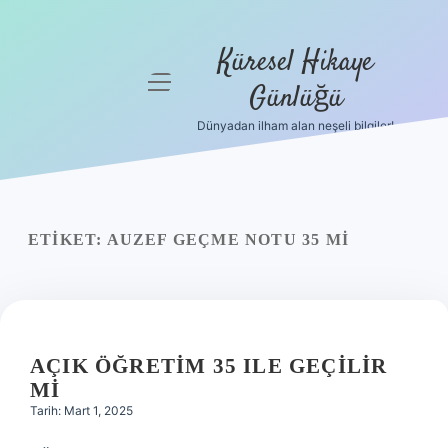
Küresel Hikaye
menüyü
Günlüğü
aç
Dünyadan ilham alan neşeli bilgiler!
Anasayfa
Gizlilik
Politikası
ETIKET:
AUZEF GEÇME NOTU 35 MI
Yasal Uyarı
Hakkımızda
AÇIK ÖĞRETIM 35 ILE GEÇILIR
MI
Tarih: Mart 1, 2025