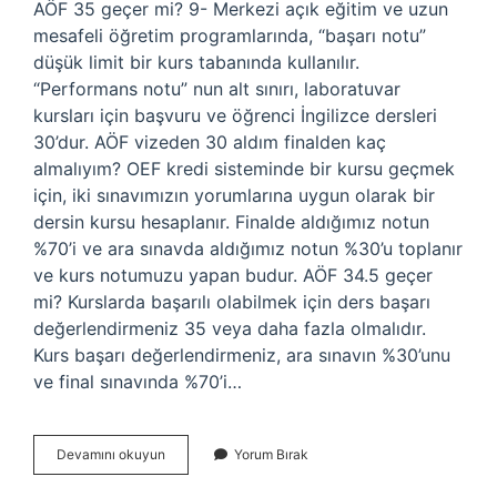
AÖF 35 geçer mi? 9- Merkezi açık eğitim ve uzun
mesafeli öğretim programlarında, “başarı notu”
düşük limit bir kurs tabanında kullanılır.
“Performans notu” nun alt sınırı, laboratuvar
kursları için başvuru ve öğrenci İngilizce dersleri
30’dur. AÖF vizeden 30 aldım finalden kaç
almalıyım? OEF kredi sisteminde bir kursu geçmek
için, iki sınavımızın yorumlarına uygun olarak bir
dersin kursu hesaplanır. Finalde aldığımız notun
%70’i ve ara sınavda aldığımız notun %30’u toplanır
ve kurs notumuzu yapan budur. AÖF 34.5 geçer
mi? Kurslarda başarılı olabilmek için ders başarı
değerlendirmeniz 35 veya daha fazla olmalıdır.
Kurs başarı değerlendirmeniz, ara sınavın %30’unu
ve final sınavında %70’i…
Açık
Devamını okuyun
Yorum Bırak
Öğretim
35