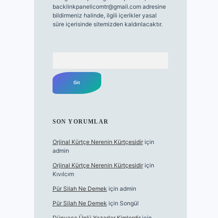
backlinkpanelicomtr@gmail.com
adresine
bildirmeniz halinde, ilgili içerikler yasal
süre içerisinde sitemizden kaldırılacaktır.
Arama
SON YORUMLAR
Orjinal Kürtçe Nerenin Kürtçesidir
için
admin
Orjinal Kürtçe Nerenin Kürtçesidir
için
Kıvılcım
Pür Silah Ne Demek
için
admin
Pür Silah Ne Demek
için
Songül
Dünyaca Ünlü Yazarlar Kimlerdir
için