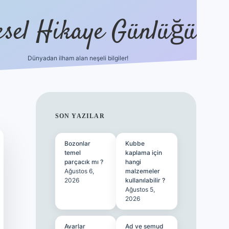
esel Hikaye Günlüğü
Dünyadan ilham alan neşeli bilgiler!
hiltonbet yeni giriş
betexper güvenili
SIDEBAR
SON YAZILAR
Bozonlar
Kubbe
temel
kaplama için
parçacık mı ?
hangi
Ağustos 6,
malzemeler
2026
kullanılabilir ?
Ağustos 5,
2026
Avarlar
Ad ve semud