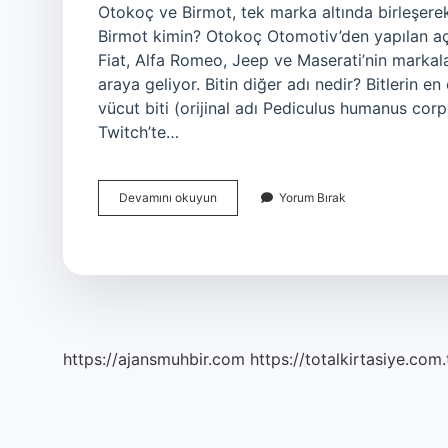
Otokoç ve Birmot, tek marka altında birleşerek
Birmot kimin? Otokoç Otomotiv’den yapılan aç
Fiat, Alfa Romeo, Jeep ve Maserati’nin markala
araya geliyor. Bitin diğer adı nedir? Bitlerin e
vücut biti (orijinal adı Pediculus humanus corpor
Twitch’te…
Birot
Devamını okuyun
Yorum Bırak
Nedir
https://ajansmuhbir.com
https://totalkirtasiye.com.