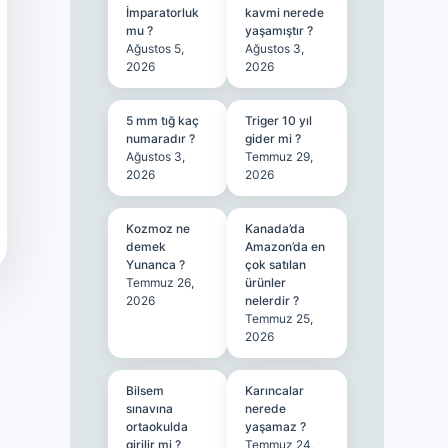
İmparatorluk
kavmi nerede
mu ?
yaşamıştır ?
Ağustos 5,
Ağustos 3,
2026
2026
5 mm tığ kaç
Triger 10 yıl
numaradır ?
gider mi ?
Ağustos 3,
Temmuz 29,
2026
2026
Kozmoz ne
Kanada’da
demek
Amazon’da en
Yunanca ?
çok satılan
Temmuz 26,
ürünler
2026
nelerdir ?
Temmuz 25,
2026
Bilsem
Karıncalar
sınavına
nerede
ortaokulda
yaşamaz ?
girilir mi ?
Temmuz 24,