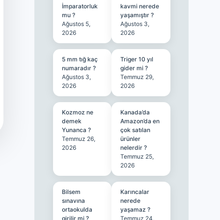
İmparatorluk
kavmi nerede
mu ?
yaşamıştır ?
Ağustos 5,
Ağustos 3,
2026
2026
5 mm tığ kaç
Triger 10 yıl
numaradır ?
gider mi ?
Ağustos 3,
Temmuz 29,
2026
2026
Kozmoz ne
Kanada’da
demek
Amazon’da en
Yunanca ?
çok satılan
Temmuz 26,
ürünler
2026
nelerdir ?
Temmuz 25,
2026
Bilsem
Karıncalar
sınavına
nerede
ortaokulda
yaşamaz ?
girilir mi ?
Temmuz 24,