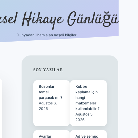
esel Hikaye Günlüğü
Dünyadan ilham alan neşeli bilgiler!
hiltonbet yeni giriş
betexper güvenilir m
SIDEBAR
SON YAZILAR
Bozonlar
Kubbe
temel
kaplama için
parçacık mı ?
hangi
Ağustos 6,
malzemeler
2026
kullanılabilir ?
Ağustos 5,
2026
Avarlar
Ad ve semud