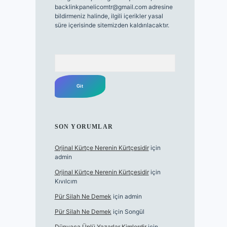
backlinkpanelicomtr@gmail.com
adresine
bildirmeniz halinde, ilgili içerikler yasal
süre içerisinde sitemizden kaldırılacaktır.
Arama
SON YORUMLAR
Orjinal Kürtçe Nerenin Kürtçesidir
için
admin
Orjinal Kürtçe Nerenin Kürtçesidir
için
Kıvılcım
Pür Silah Ne Demek
için
admin
Pür Silah Ne Demek
için
Songül
Dünyaca Ünlü Yazarlar Kimlerdir
için