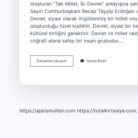
oluşturan “Tek Millet, İki Devlet” anlayışına sah
Sayın Cumhurbaşkanı Recep Tayyip Erdoğan ve C
Devlet, siyasi olarak örgütlenmiş bir millet v
oluşturduğu tüzel kişiliktir. Devlet, siyasi bir b
kültürel birliğini gerektirir. Devlet ve millet nedi
coğrafi alana sahip bir insan grubudur.…
Tek
Devamını okuyun
Yorum Bırak
Millet
Iki
Devlet
Ne
Demek
https://ajansmuhbir.com
https://totalkirtasiye.com.