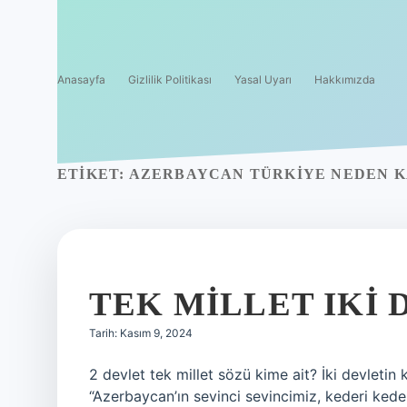
Anasayfa
Gizlilik Politikası
Yasal Uyarı
Hakkımızda
ETIKET:
AZERBAYCAN TÜRKIYE NEDEN 
TEK MILLET IKI
Tarih: Kasım 9, 2024
2 devlet tek millet sözü kime ait? İki devleti
“Azerbaycan’ın sevinci sevincimiz, kederi keder