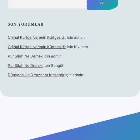
SON YORUMLAR
Orjinal Kürtçe Nerenin Kürtçesidir
için
admin
Orjinal Kürtçe Nerenin Kürtçesidir
için
Kıvılcım
Pür Silah Ne Demek
için
admin
Pür Silah Ne Demek
için
Songül
Dünyaca Ünlü Yazarlar Kimlerdir
için
admin
 güvenilir mi
elexbetgiris.org