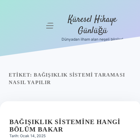
Küresel Hikaye
menüyü
Günlüğü
aç
Dünyadan ilham alan neşeli bilgiler!
Anasayfa
Gizlilik
Politikası
ETIKET:
BAĞIŞIKLIK SISTEMI TARAMASI
Yasal Uyarı
NASIL YAPILIR
Hakkımızda
BAĞIŞIKLIK SISTEMINE HANGI
BÖLÜM BAKAR
Tarih: Ocak 14, 2025