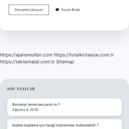
Bağışıklık
Devamını okuyun
Yorum Bırak
Sistemine
Hangi
Bölüm
Bakar
https://ajansmuhbir.com
https://totalkirtasiye.com.tr
https://tekisimalat.com.tr
Sitemap
SIDEBAR
SON YAZILAR
Bozonlar temel parçacık mı ?
Ağustos 6, 2026
Kubbe kaplama için hangi malzemeler kullanılabilir ?