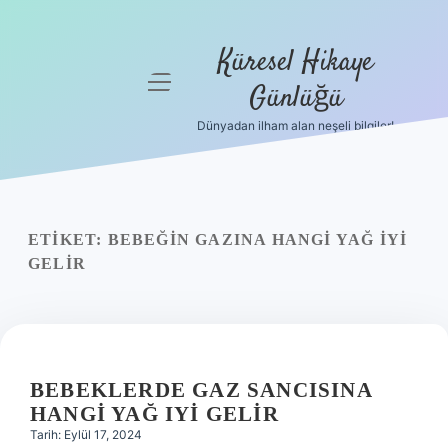
Küresel Hikaye
menüyü
Günlüğü
aç
Dünyadan ilham alan neşeli bilgiler!
Anasayfa
Gizlilik
Politikası
ETIKET:
BEBEĞIN GAZINA HANGI YAĞ IYI
Yasal Uyarı
GELIR
Hakkımızda
BEBEKLERDE GAZ SANCISINA
HANGI YAĞ IYI GELIR
Tarih: Eylül 17, 2024