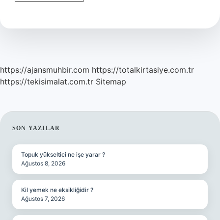
Gaz
Sancısına
Hangi
Yağ
Iyi
Gelir
https://ajansmuhbir.com
https://totalkirtasiye.com.tr
https://tekisimalat.com.tr
Sitemap
SIDEBAR
SON YAZILAR
Topuk yükseltici ne işe yarar ?
Ağustos 8, 2026
Kil yemek ne eksikliğidir ?
Ağustos 7, 2026