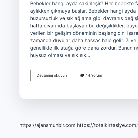
Bebekler hangi ayda sakinleşir? Her bebekte far
aylıkken çıkmaya başlar. Bebekler hangi ayda 
huzursuzluk ve sık ağlama gibi davranış değişi
hafta civarında başlayan bu değişiklikler, büyü
verilen bir gelişim döneminin başlangıcını işa
zamanda duyular daha hassas hale gelir. 7. ve
genellikle ilk atağa göre daha zordur. Bunun 
huysuz olması ve sık sık…
Bebekler
Devamını okuyun
14 Yorum
Kaçıncı
Aydan
Sonra
Sakinleşir
https://ajansmuhbir.com
https://totalkirtasiye.com.