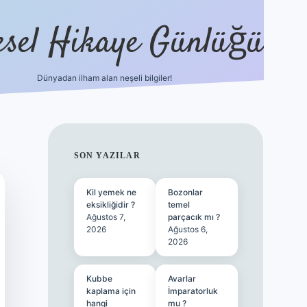
esel Hikaye Günlüğü
Dünyadan ilham alan neşeli bilgiler!
hiltonbet yeni giriş
betexper güvenili
SIDEBAR
SON YAZILAR
Kil yemek ne
Bozonlar
eksikliğidir ?
temel
Ağustos 7,
parçacık mı ?
2026
Ağustos 6,
2026
Kubbe
Avarlar
kaplama için
İmparatorluk
hangi
mu ?