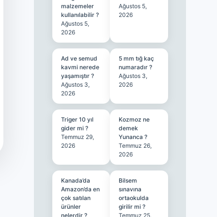
malzemeler
Ağustos 5,
kullanılabilir ?
2026
Ağustos 5,
2026
Ad ve semud
5 mm tığ kaç
kavmi nerede
numaradır ?
yaşamıştır ?
Ağustos 3,
Ağustos 3,
2026
2026
Triger 10 yıl
Kozmoz ne
gider mi ?
demek
Temmuz 29,
Yunanca ?
2026
Temmuz 26,
2026
Kanada’da
Bilsem
Amazon’da en
sınavına
çok satılan
ortaokulda
ürünler
girilir mi ?
nelerdir ?
Temmuz 25,