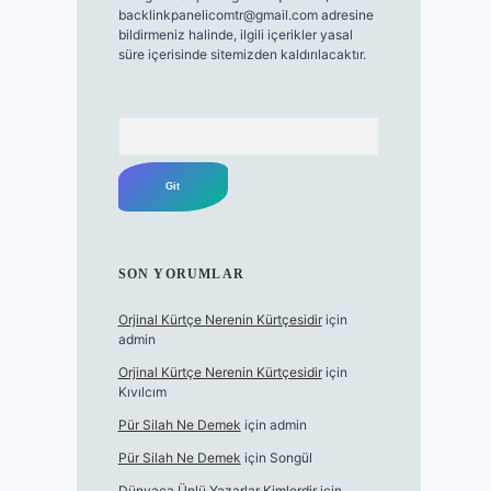
backlinkpanelicomtr@gmail.com
adresine
bildirmeniz halinde, ilgili içerikler yasal
süre içerisinde sitemizden kaldırılacaktır.
Arama
SON YORUMLAR
Orjinal Kürtçe Nerenin Kürtçesidir
için
admin
Orjinal Kürtçe Nerenin Kürtçesidir
için
Kıvılcım
Pür Silah Ne Demek
için
admin
Pür Silah Ne Demek
için
Songül
Dünyaca Ünlü Yazarlar Kimlerdir
için