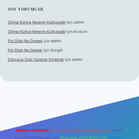
SON YORUMLAR
Orjinal Kürtçe Nerenin Kürtçesidir
için
admin
Orjinal Kürtçe Nerenin Kürtçesidir
için
Kıvılcım
Pür Silah Ne Demek
için
admin
Pür Silah Ne Demek
için
Songül
Dünyaca Ünlü Yazarlar Kimlerdir
için
admin
r güvenilir mi
elexbetgiris.org
Reklam ve İletişim:
E-mail:
backlinkpaneli@gmail.com
Teams:
forumhizmeti@gmail.com
Whatsapp: 0262 606 0 726
Telegram: