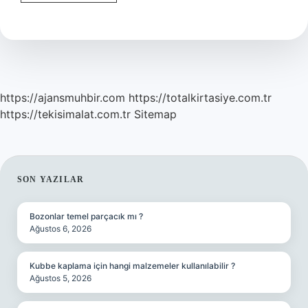
Aylık
Bebek
Annesini
Tanır
Mı
https://ajansmuhbir.com
https://totalkirtasiye.com.tr
https://tekisimalat.com.tr
Sitemap
SIDEBAR
SON YAZILAR
Bozonlar temel parçacık mı ?
Ağustos 6, 2026
Kubbe kaplama için hangi malzemeler kullanılabilir ?
Ağustos 5, 2026