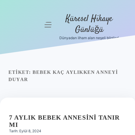
Küresel Hikaye
menüyü
Günlüğü
aç
Dünyadan ilham alan neşeli bilgiler!
Anasayfa
Gizlilik
Politikası
ETIKET:
BEBEK KAÇ AYLIKKEN ANNEYI
Yasal Uyarı
DUYAR
Hakkımızda
7 AYLIK BEBEK ANNESINI TANIR
MI
Tarih: Eylül 8, 2024