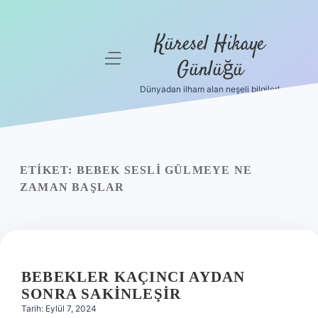
Küresel Hikaye
menüyü
Günlüğü
aç
Dünyadan ilham alan neşeli bilgiler!
Anasayfa
Gizlilik
Politikası
ETIKET:
BEBEK SESLI GÜLMEYE NE
Yasal Uyarı
ZAMAN BAŞLAR
Hakkımızda
BEBEKLER KAÇINCI AYDAN
SONRA SAKINLEŞIR
Tarih: Eylül 7, 2024