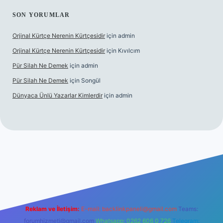
SON YORUMLAR
Orjinal Kürtçe Nerenin Kürtçesidir
için
admin
Orjinal Kürtçe Nerenin Kürtçesidir
için
Kıvılcım
Pür Silah Ne Demek
için
admin
Pür Silah Ne Demek
için
Songül
Dünyaca Ünlü Yazarlar Kimlerdir
için
admin
r güvenilir mi
elexbetgiris.org
Reklam ve İletişim:
E-mail:
backlinkpaneli@gmail.com
Teams:
forumhizmeti@gmail.com
Whatsapp: 0262 606 0 726
Telegram: