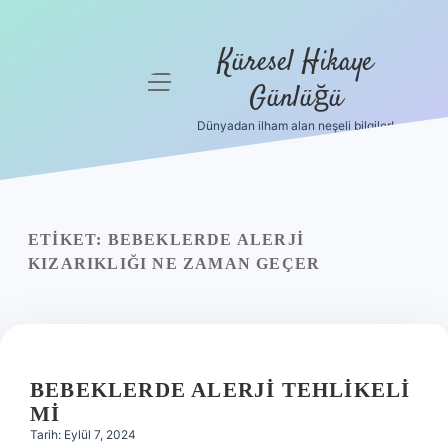
Küresel Hikaye
menüyü
Günlüğü
aç
Dünyadan ilham alan neşeli bilgiler!
Anasayfa
Gizlilik
Politikası
ETIKET:
BEBEKLERDE ALERJI
Yasal Uyarı
KIZARIKLIĞI NE ZAMAN GEÇER
Hakkımızda
BEBEKLERDE ALERJI TEHLIKELI
MI
Tarih: Eylül 7, 2024