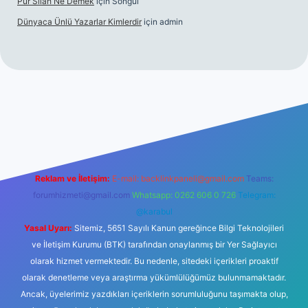
Pür Silah Ne Demek
için
Songül
Dünyaca Ünlü Yazarlar Kimlerdir
için
admin
güvenilir mi
elexbetgiris.org
Reklam ve İletişim:
E-mail:
backlinkpaneli@gmail.com
Teams:
forumhizmeti@gmail.com
Whatsapp: 0262 606 0 726
Telegram:
@karabul
Yasal Uyarı:
Sitemiz, 5651 Sayılı Kanun gereğince Bilgi Teknolojileri
ve İletişim Kurumu (BTK) tarafından onaylanmış bir Yer Sağlayıcı
olarak hizmet vermektedir. Bu nedenle, sitedeki içerikleri proaktif
olarak denetleme veya araştırma yükümlülüğümüz bulunmamaktadır.
Ancak, üyelerimiz yazdıkları içeriklerin sorumluluğunu taşımakta olup,