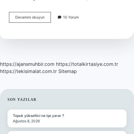
Bebeklerde
Devamını okuyun
10 Yorum
Alerji
Tehlikeli
Mi
https://ajansmuhbir.com
https://totalkirtasiye.com.tr
https://tekisimalat.com.tr
Sitemap
SIDEBAR
SON YAZILAR
Topuk yükseltici ne işe yarar ?
Ağustos 8, 2026