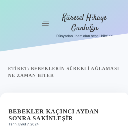
Küresel Hikaye
menüyü
Günlüğü
aç
Dünyadan ilham alan neşeli bilgiler!
Anasayfa
Gizlilik
Politikası
ETIKET:
BEBEKLERIN SÜREKLI AĞLAMASI
Yasal Uyarı
NE ZAMAN BITER
Hakkımızda
BEBEKLER KAÇINCI AYDAN
SONRA SAKINLEŞIR
Tarih: Eylül 7, 2024