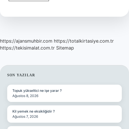
Kaçıncı
Aydan
Sonra
Sakinleşir
https://ajansmuhbir.com
https://totalkirtasiye.com.tr
https://tekisimalat.com.tr
Sitemap
SIDEBAR
SON YAZILAR
Topuk yükseltici ne işe yarar ?
Ağustos 8, 2026
Kil yemek ne eksikliğidir ?
Ağustos 7, 2026