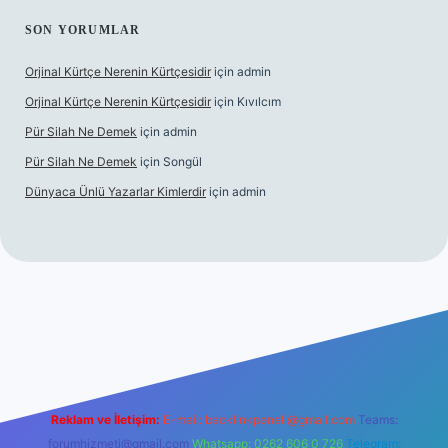
SON YORUMLAR
Orjinal Kürtçe Nerenin Kürtçesidir
için
admin
Orjinal Kürtçe Nerenin Kürtçesidir
için
Kıvılcım
Pür Silah Ne Demek
için
admin
Pür Silah Ne Demek
için
Songül
Dünyaca Ünlü Yazarlar Kimlerdir
için
admin
r güvenilir mi
elexbetgiris.org
Reklam ve İletişim:
E-mail:
backlinkpaneli@gmail.com
Teams:
forumhizmeti@gmail.com
Whatsapp: 0262 606 0 726
Telegram: