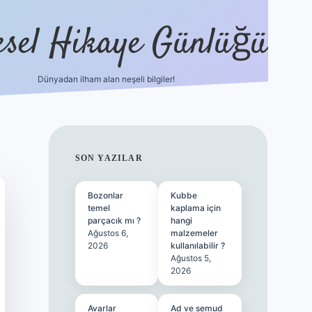
esel Hikaye Günlüğü
Dünyadan ilham alan neşeli bilgiler!
hiltonbet yeni giriş
betexper güveni
SIDEBAR
SON YAZILAR
Bozonlar
Kubbe
temel
kaplama için
parçacık mı ?
hangi
Ağustos 6,
malzemeler
2026
kullanılabilir ?
Ağustos 5,
2026
Avarlar
Ad ve semud