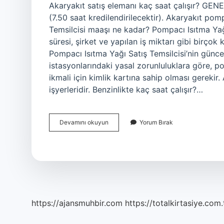
Akaryakıt satış elemanı kaç saat çalışır? GEN
(7.50 saat kredilendirilecektir). Akaryakıt po
Temsilcisi maaşı ne kadar? Pompacı Isıtma Yağı
süresi, şirket ve yapılan iş miktarı gibi birçok
Pompacı Isıtma Yağı Satış Temsilcisi’nin günce
istasyonlarındaki yasal zorunluluklara göre, p
ikmali için kimlik kartına sahip olması gerekir.
işyerleridir. Benzinlikte kaç saat çalışır?…
Akaryakıt
Devamını okuyun
Yorum Bırak
Pompacısı
Kaç
Saat
Çalışır
https://ajansmuhbir.com
https://totalkirtasiye.com.