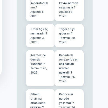
İmparatorluk
kavmi nerede
mu ?
yaşamıştır ?
Ağustos 5,
Ağustos 3,
2026
2026
5 mm tığ kaç
Triger 10 yıl
numaradır ?
gider mi ?
Ağustos 3,
Temmuz 29,
2026
2026
Kozmoz ne
Kanada’da
demek
Amazon’da en
Yunanca ?
çok satılan
Temmuz 26,
ürünler
2026
nelerdir ?
Temmuz 25,
2026
Bilsem
Karıncalar
sınavına
nerede
ortaokulda
yaşamaz ?
girilir mi ?
Temmuz 24,