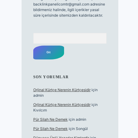
backlinkpanelicomtr@gmail.com
adresine
bildirmeniz halinde, ilgili içerikler yasal
süre içerisinde sitemizden kaldırılacaktır.
Arama
SON YORUMLAR
Orjinal Kürtçe Nerenin Kürtçesidir
için
admin
Orjinal Kürtçe Nerenin Kürtçesidir
için
Kıvılcım
Pür Silah Ne Demek
için
admin
Pür Silah Ne Demek
için
Songül
Dünyaca Ünlü Yazarlar Kimlerdir
için