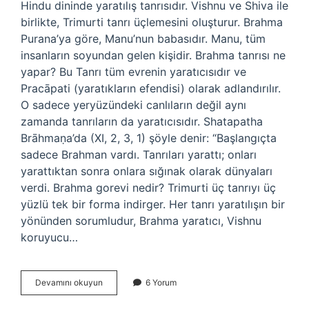
Hindu dininde yaratılış tanrısıdır. Vishnu ve Shiva ile
birlikte, Trimurti tanrı üçlemesini oluşturur. Brahma
Purana’ya göre, Manu’nun babasıdır. Manu, tüm
insanların soyundan gelen kişidir. Brahma tanrısı ne
yapar? Bu Tanrı tüm evrenin yaratıcısıdır ve
Pracāpati (yaratıkların efendisi) olarak adlandırılır.
O sadece yeryüzündeki canlıların değil aynı
zamanda tanrıların da yaratıcısıdır. Shatapatha
Brāhmaṇa’da (XI, 2, 3, 1) şöyle denir: “Başlangıçta
sadece Brahman vardı. Tanrıları yarattı; onları
yarattıktan sonra onlara sığınak olarak dünyaları
verdi. Brahma gorevi nedir? Trimurti üç tanrıyı üç
yüzlü tek bir forma indirger. Her tanrı yaratılışın bir
yönünden sorumludur, Brahma yaratıcı, Vishnu
koruyucu…
Brahma
Devamını okuyun
6 Yorum
Ne
Demek