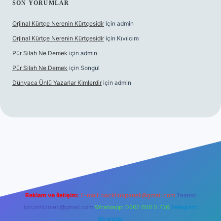
SON YORUMLAR
Orjinal Kürtçe Nerenin Kürtçesidir
için
admin
Orjinal Kürtçe Nerenin Kürtçesidir
için
Kıvılcım
Pür Silah Ne Demek
için
admin
Pür Silah Ne Demek
için
Songül
Dünyaca Ünlü Yazarlar Kimlerdir
için
admin
r güvenilir mi
elexbetgiris.org
Reklam ve İletişim:
E-mail:
backlinkpaneli@gmail.com
Teams:
forumhizmeti@gmail.com
Whatsapp: 0262 606 0 726
Telegram:
@karabul