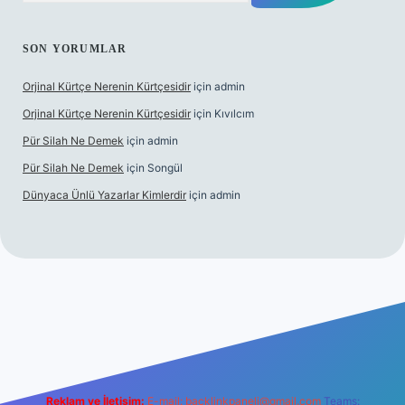
SON YORUMLAR
Orjinal Kürtçe Nerenin Kürtçesidir
için
admin
Orjinal Kürtçe Nerenin Kürtçesidir
için
Kıvılcım
Pür Silah Ne Demek
için
admin
Pür Silah Ne Demek
için
Songül
Dünyaca Ünlü Yazarlar Kimlerdir
için
admin
r güvenilir mi
elexbetgiris.org
Reklam ve İletişim:
E-mail:
backlinkpaneli@gmail.com
Teams: