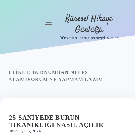
Küresel Hikaye
menüyü
Günlüğü
aç
Dünyadan ilham alan neşeli bilgiler!
Anasayfa
Gizlilik
Politikası
ETIKET:
BURNUMDAN NEFES
Yasal Uyarı
ALAMIYORUM NE YAPMAM LAZIM
Hakkımızda
25 SANIYEDE BURUN
TIKANIKLIĞI NASIL AÇILIR
Tarih: Eylül 7, 2024