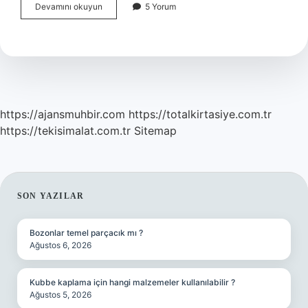
25
Devamını okuyun
5 Yorum
Saniyede
Burun
Tıkanıklığı
Nasıl
Açılır
https://ajansmuhbir.com
https://totalkirtasiye.com.tr
https://tekisimalat.com.tr
Sitemap
SIDEBAR
SON YAZILAR
Bozonlar temel parçacık mı ?
Ağustos 6, 2026
Kubbe kaplama için hangi malzemeler kullanılabilir ?
Ağustos 5, 2026