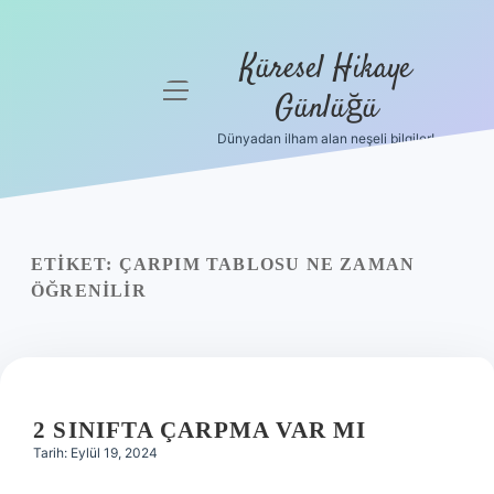
Küresel Hikaye
menüyü
Günlüğü
aç
Dünyadan ilham alan neşeli bilgiler!
Anasayfa
Gizlilik
Politikası
ETIKET:
ÇARPIM TABLOSU NE ZAMAN
Yasal Uyarı
ÖĞRENILIR
Hakkımızda
2 SINIFTA ÇARPMA VAR MI
Tarih: Eylül 19, 2024