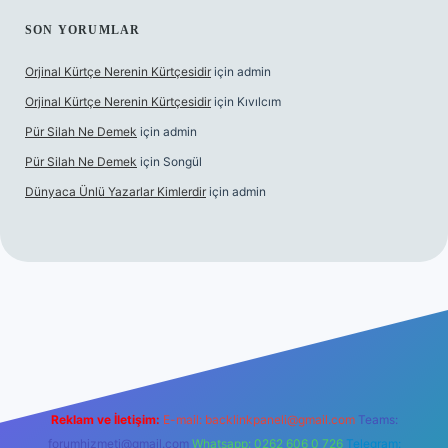
SON YORUMLAR
Orjinal Kürtçe Nerenin Kürtçesidir
için
admin
Orjinal Kürtçe Nerenin Kürtçesidir
için
Kıvılcım
Pür Silah Ne Demek
için
admin
Pür Silah Ne Demek
için
Songül
Dünyaca Ünlü Yazarlar Kimlerdir
için
admin
texper güvenilir mi
elexbetgiris.org
Reklam ve İletişim:
E-mail:
backlinkpaneli@gmail.com
Teams:
forumhizmeti@gmail.com
Whatsapp: 0262 606 0 726
Telegram: