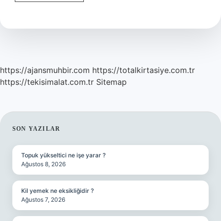
Sınıfta
Çarpma
Var
Mı
https://ajansmuhbir.com
https://totalkirtasiye.com.tr
https://tekisimalat.com.tr
Sitemap
SIDEBAR
SON YAZILAR
Topuk yükseltici ne işe yarar ?
Ağustos 8, 2026
Kil yemek ne eksikliğidir ?
Ağustos 7, 2026