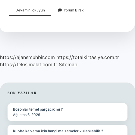
Gövde
Devamını okuyun
Yorum Bırak
Donatısı
Ne
Zaman
Atılır
https://ajansmuhbir.com
https://totalkirtasiye.com.tr
https://tekisimalat.com.tr
Sitemap
SIDEBAR
SON YAZILAR
Bozonlar temel parçacık mı ?
Ağustos 6, 2026
Kubbe kaplama için hangi malzemeler kullanılabilir ?