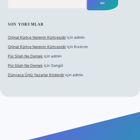
SON YORUMLAR
Orjinal Kürtçe Nerenin Kürtçesidir
için
admin
Orjinal Kürtçe Nerenin Kürtçesidir
için
Kıvılcım
Pür Silah Ne Demek
için
admin
Pür Silah Ne Demek
için
Songül
Dünyaca Ünlü Yazarlar Kimlerdir
için
admin
per güvenilir mi
elexbetgiris.org