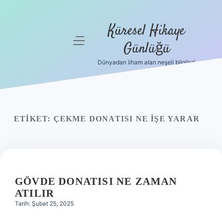
Küresel Hikaye
menüyü
Günlüğü
aç
Dünyadan ilham alan neşeli bilgiler!
Anasayfa
Gizlilik
Politikası
ETIKET:
ÇEKME DONATISI NE IŞE YARAR
Yasal Uyarı
Hakkımızda
GÖVDE DONATISI NE ZAMAN
ATILIR
Tarih: Şubat 25, 2025