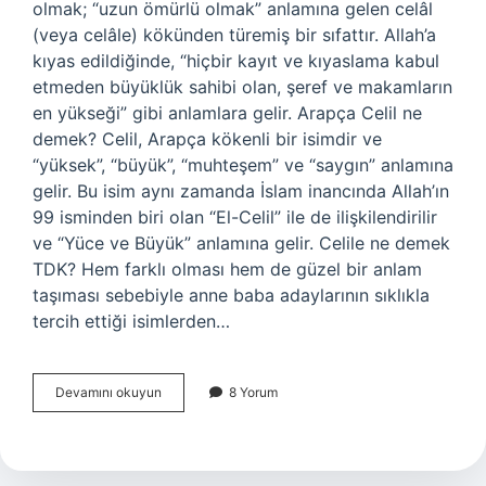
olmak; “uzun ömürlü olmak” anlamına gelen celâl
(veya celâle) kökünden türemiş bir sıfattır. Allah’a
kıyas edildiğinde, “hiçbir kayıt ve kıyaslama kabul
etmeden büyüklük sahibi olan, şeref ve makamların
en yükseği” gibi anlamlara gelir. Arapça Celil ne
demek? Celil, Arapça kökenli bir isimdir ve
“yüksek”, “büyük”, “muhteşem” ve “saygın” anlamına
gelir. Bu isim aynı zamanda İslam inancında Allah’ın
99 isminden biri olan “El-Celil” ile de ilişkilendirilir
ve “Yüce ve Büyük” anlamına gelir. Celile ne demek
TDK? Hem farklı olması hem de güzel bir anlam
taşıması sebebiyle anne baba adaylarının sıklıkla
tercih ettiği isimlerden…
Celile
Devamını okuyun
8 Yorum
Manasi
Ne