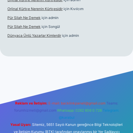
Orjinal Kürtçe Nerenin Kürtçesidir
için
Kıvılcım
Pür Silah Ne Demek
için
admin
Pür Silah Ne Demek
için
Songül
Dünyaca Ünlü Yazarlar Kimlerdir
için
admin
r güvenilir mi
elexbetgiris.org
Reklam ve İletişim:
E-mail:
backlinkpaneli@gmail.com
Teams:
forumhizmeti@gmail.com
Whatsapp: 0262 606 0 726
Telegram:
@karabul
Yasal Uyarı:
Sitemiz, 5651 Sayılı Kanun gereğince Bilgi Teknolojileri
ve İletişim Kurumu (BTK) tarafından onaylanmış bir Yer Sağlayıcı