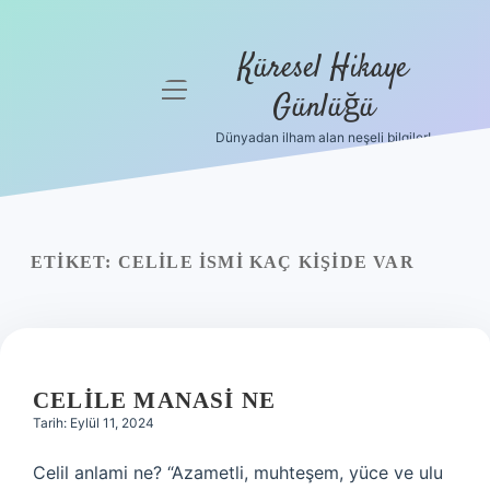
Küresel Hikaye
menüyü
Günlüğü
aç
Dünyadan ilham alan neşeli bilgiler!
Anasayfa
Gizlilik
Politikası
ETIKET:
CELILE ISMI KAÇ KIŞIDE VAR
Yasal Uyarı
Hakkımızda
CELILE MANASI NE
Tarih: Eylül 11, 2024
Celil anlami ne? “Azametli, muhteşem, yüce ve ulu