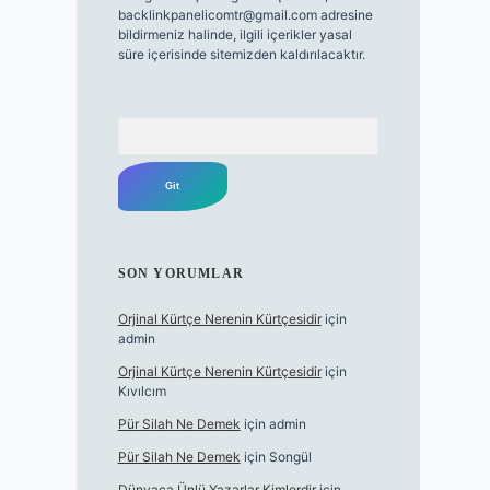
backlinkpanelicomtr@gmail.com
adresine
bildirmeniz halinde, ilgili içerikler yasal
süre içerisinde sitemizden kaldırılacaktır.
Arama
SON YORUMLAR
Orjinal Kürtçe Nerenin Kürtçesidir
için
admin
Orjinal Kürtçe Nerenin Kürtçesidir
için
Kıvılcım
Pür Silah Ne Demek
için
admin
Pür Silah Ne Demek
için
Songül
Dünyaca Ünlü Yazarlar Kimlerdir
için