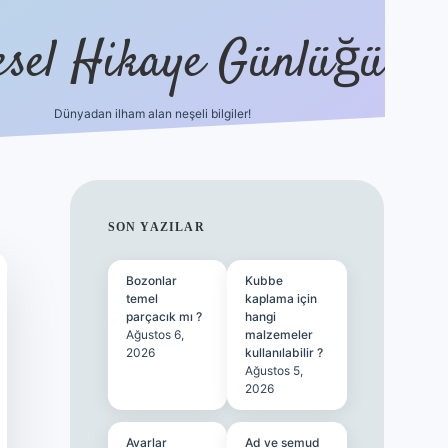
esel Hikaye Günlüğü
Dünyadan ilham alan neşeli bilgiler!
hiltonbet yeni giriş
betexper güvenili
SIDEBAR
SON YAZILAR
Bozonlar
Kubbe
temel
kaplama için
parçacık mı ?
hangi
Ağustos 6,
malzemeler
2026
kullanılabilir ?
Ağustos 5,
2026
Avarlar
Ad ve semud