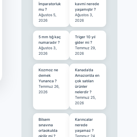
İmparatorluk
kavmi nerede
mu ?
yaşamıştır ?
Ağustos 5,
Ağustos 3,
2026
2026
5 mm tığ kaç
Triger 10 yıl
numaradır ?
gider mi ?
Ağustos 3,
Temmuz 29,
2026
2026
Kozmoz ne
Kanada’da
demek
Amazon’da en
Yunanca ?
çok satılan
Temmuz 26,
ürünler
2026
nelerdir ?
Temmuz 25,
2026
Bilsem
Karıncalar
sınavına
nerede
ortaokulda
yaşamaz ?
girilir mi ?
Temmuz 24,