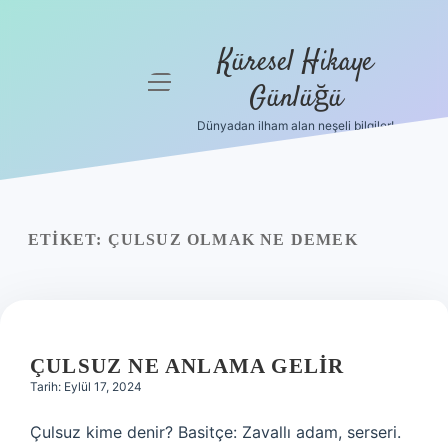
Küresel Hikaye
menüyü
Günlüğü
aç
Dünyadan ilham alan neşeli bilgiler!
Anasayfa
Gizlilik
Politikası
ETIKET:
ÇULSUZ OLMAK NE DEMEK
Yasal Uyarı
Hakkımızda
ÇULSUZ NE ANLAMA GELIR
Tarih: Eylül 17, 2024
Çulsuz kime denir? Basitçe: Zavallı adam, serseri.