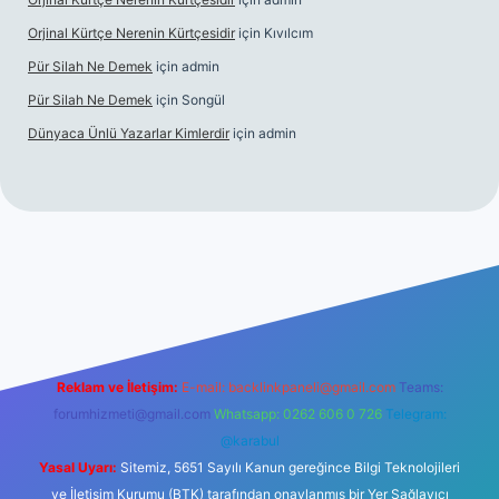
Orjinal Kürtçe Nerenin Kürtçesidir
için
Kıvılcım
Pür Silah Ne Demek
için
admin
Pür Silah Ne Demek
için
Songül
Dünyaca Ünlü Yazarlar Kimlerdir
için
admin
 güvenilir mi
elexbetgiris.org
Reklam ve İletişim:
E-mail:
backlinkpaneli@gmail.com
Teams:
forumhizmeti@gmail.com
Whatsapp: 0262 606 0 726
Telegram:
@karabul
Yasal Uyarı:
Sitemiz, 5651 Sayılı Kanun gereğince Bilgi Teknolojileri
ve İletişim Kurumu (BTK) tarafından onaylanmış bir Yer Sağlayıcı