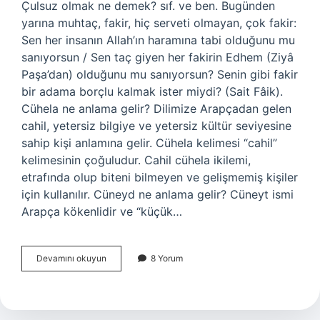
Çulsuz olmak ne demek? sıf. ve ben. Bugünden
yarına muhtaç, fakir, hiç serveti olmayan, çok fakir:
Sen her insanın Allah’ın haramına tabi olduğunu mu
sanıyorsun / Sen taç giyen her fakirin Edhem (Ziyâ
Paşa’dan) olduğunu mu sanıyorsun? Senin gibi fakir
bir adama borçlu kalmak ister miydi? (Sait Fâik).
Cühela ne anlama gelir? Dilimize Arapçadan gelen
cahil, yetersiz bilgiye ve yetersiz kültür seviyesine
sahip kişi anlamına gelir. Cühela kelimesi “cahil”
kelimesinin çoğuludur. Cahil cühela ikilemi,
etrafında olup biteni bilmeyen ve gelişmemiş kişiler
için kullanılır. Cüneyd ne anlama gelir? Cüneyt ismi
Arapça kökenlidir ve “küçük…
Çulsuz
Devamını okuyun
8 Yorum
Ne
Anlama
Gelir