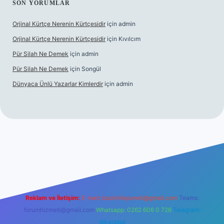
SON YORUMLAR
Orjinal Kürtçe Nerenin Kürtçesidir
için
admin
Orjinal Kürtçe Nerenin Kürtçesidir
için
Kıvılcım
Pür Silah Ne Demek
için
admin
Pür Silah Ne Demek
için
Songül
Dünyaca Ünlü Yazarlar Kimlerdir
için
admin
xper güvenilir mi
elexbetgiris.org
Reklam ve İletişim:
E-mail:
backlinkpaneli@gmail.com
Teams:
forumhizmeti@gmail.com
Whatsapp: 0262 606 0 726
Telegram:
@karabul