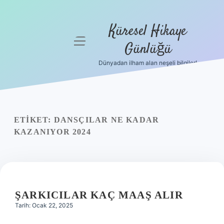
Küresel Hikaye
menüyü
Günlüğü
aç
Dünyadan ilham alan neşeli bilgiler!
Anasayfa
Gizlilik
Politikası
ETIKET:
DANSÇILAR NE KADAR
Yasal Uyarı
KAZANIYOR 2024
Hakkımızda
ŞARKICILAR KAÇ MAAŞ ALIR
Tarih: Ocak 22, 2025