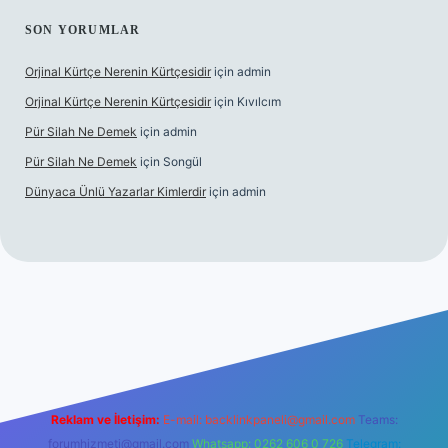
SON YORUMLAR
Orjinal Kürtçe Nerenin Kürtçesidir
için
admin
Orjinal Kürtçe Nerenin Kürtçesidir
için
Kıvılcım
Pür Silah Ne Demek
için
admin
Pür Silah Ne Demek
için
Songül
Dünyaca Ünlü Yazarlar Kimlerdir
için
admin
t yeni giriş
betexper güvenilir mi
elexbetgiris.org
Reklam ve İletişim:
E-mail:
backlinkpaneli@gmail.com
Teams:
forumhizmeti@gmail.com
Whatsapp: 0262 606 0 726
Telegram: