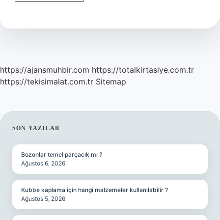
Doğum
Yapan
Ineğe
Ne
Verilir
https://ajansmuhbir.com
https://totalkirtasiye.com.tr
https://tekisimalat.com.tr
Sitemap
SIDEBAR
SON YAZILAR
Bozonlar temel parçacık mı ?
Ağustos 6, 2026
Kubbe kaplama için hangi malzemeler kullanılabilir ?
Ağustos 5, 2026