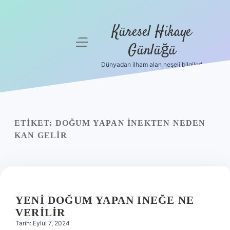
Küresel Hikaye
menüyü
Günlüğü
aç
Dünyadan ilham alan neşeli bilgiler!
Anasayfa
Gizlilik
Politikası
ETIKET:
DOĞUM YAPAN INEKTEN NEDEN
Yasal Uyarı
KAN GELIR
Hakkımızda
YENI DOĞUM YAPAN INEĞE NE
VERILIR
Tarih: Eylül 7, 2024