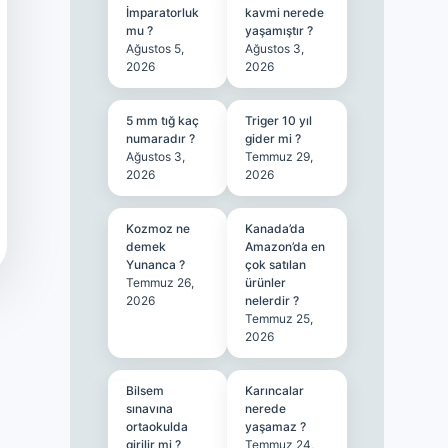
İmparatorluk
kavmi nerede
mu ?
yaşamıştır ?
Ağustos 5,
Ağustos 3,
2026
2026
5 mm tığ kaç
Triger 10 yıl
numaradır ?
gider mi ?
Ağustos 3,
Temmuz 29,
2026
2026
Kozmoz ne
Kanada’da
demek
Amazon’da en
Yunanca ?
çok satılan
Temmuz 26,
ürünler
2026
nelerdir ?
Temmuz 25,
2026
Bilsem
Karıncalar
sınavına
nerede
ortaokulda
yaşamaz ?
girilir mi ?
Temmuz 24,