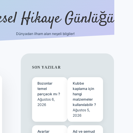
esel Hikaye Günlüğü
Dünyadan ilham alan neşeli bilgiler!
hiltonbet yeni giriş
betexper güvenil
SIDEBAR
SON YAZILAR
Bozonlar
Kubbe
temel
kaplama için
parçacık mı ?
hangi
Ağustos 6,
malzemeler
2026
kullanılabilir ?
Ağustos 5,
2026
Avarlar
Ad ve semud