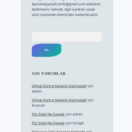
backlinkpanelicomtr@gmail.com
adresine
bildirmeniz halinde, ilgili içerikler yasal
süre içerisinde sitemizden kaldırılacaktır.
Arama
SON YORUMLAR
Orjinal Kürtçe Nerenin Kürtçesidir
için
admin
Orjinal Kürtçe Nerenin Kürtçesidir
için
Kıvılcım
Pür Silah Ne Demek
için
admin
Pür Silah Ne Demek
için
Songül
Dünyaca Ünlü Yazarlar Kimlerdir
için