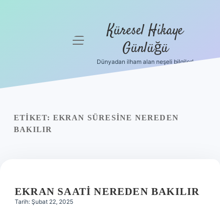
Küresel Hikaye
menüyü
Günlüğü
aç
Dünyadan ilham alan neşeli bilgiler!
Anasayfa
Gizlilik
Politikası
ETIKET:
EKRAN SÜRESINE NEREDEN
Yasal Uyarı
BAKILIR
Hakkımızda
EKRAN SAATI NEREDEN BAKILIR
Tarih: Şubat 22, 2025