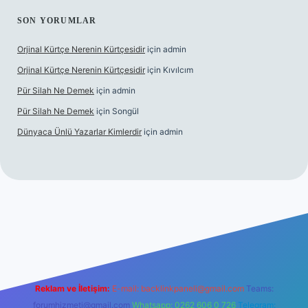
SON YORUMLAR
Orjinal Kürtçe Nerenin Kürtçesidir
için
admin
Orjinal Kürtçe Nerenin Kürtçesidir
için
Kıvılcım
Pür Silah Ne Demek
için
admin
Pür Silah Ne Demek
için
Songül
Dünyaca Ünlü Yazarlar Kimlerdir
için
admin
 güvenilir mi
elexbetgiris.org
Reklam ve İletişim:
E-mail:
backlinkpaneli@gmail.com
Teams:
forumhizmeti@gmail.com
Whatsapp: 0262 606 0 726
Telegram: