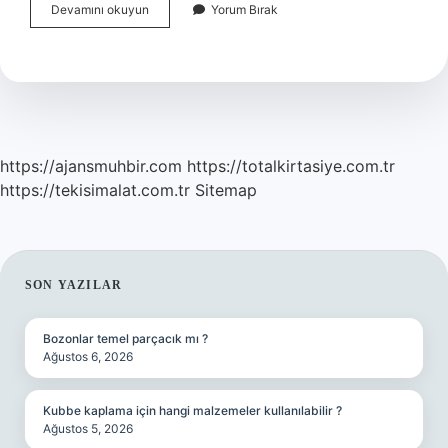
Gözdeki
Devamını okuyun
Yorum Bırak
Iltihap
Nasıl
Kurutulur
https://ajansmuhbir.com
https://totalkirtasiye.com.tr
https://tekisimalat.com.tr
Sitemap
SIDEBAR
SON YAZILAR
Bozonlar temel parçacık mı ?
Ağustos 6, 2026
Kubbe kaplama için hangi malzemeler kullanılabilir ?
Ağustos 5, 2026