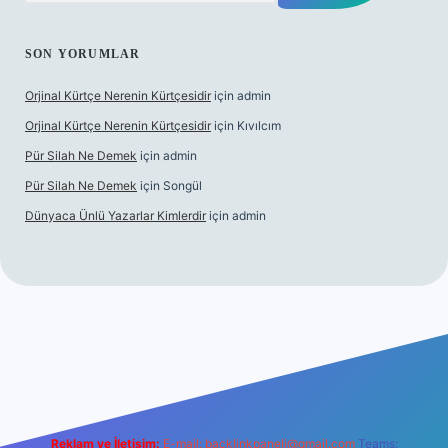
SON YORUMLAR
Orjinal Kürtçe Nerenin Kürtçesidir
için
admin
Orjinal Kürtçe Nerenin Kürtçesidir
için
Kıvılcım
Pür Silah Ne Demek
için
admin
Pür Silah Ne Demek
için
Songül
Dünyaca Ünlü Yazarlar Kimlerdir
için
admin
güvenilir mi
elexbetgiris.org
Reklam ve İletişim:
E-mail:
backlinkpaneli@gmail.com
Teams: