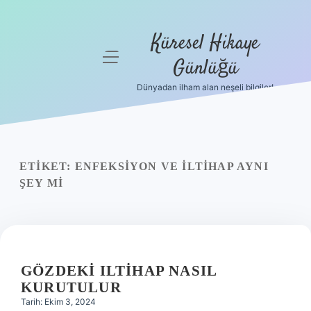
Küresel Hikaye
menüyü
Günlüğü
aç
Dünyadan ilham alan neşeli bilgiler!
Anasayfa
Gizlilik
Politikası
ETIKET:
ENFEKSIYON VE ILTIHAP AYNI
Yasal Uyarı
ŞEY MI
Hakkımızda
GÖZDEKI ILTIHAP NASIL
KURUTULUR
Tarih: Ekim 3, 2024