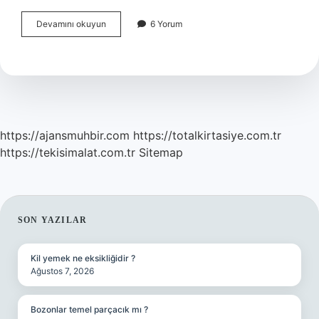
Enzimlerin
Devamını okuyun
6 Yorum
Görevi
Nedir
https://ajansmuhbir.com
https://totalkirtasiye.com.tr
https://tekisimalat.com.tr
Sitemap
SIDEBAR
SON YAZILAR
Kil yemek ne eksikliğidir ?
Ağustos 7, 2026
Bozonlar temel parçacık mı ?