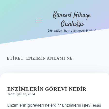
Küresel Hikaye
menüyü
Günlüğü
aç
Dünyadan ilham alan neşeli bilgiler!
Anasayfa
Gizlilik
Politikası
ETIKET:
ENZIMIN ANLAMI NE
Yasal Uyarı
Hakkımızda
ENZIMLERIN GÖREVI NEDIR
Tarih: Eylül 13, 2024
Enzimlerin görevleri nelerdir? Enzimlerin işlevi esas