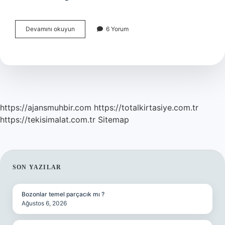
Enzimlerin
Devamını okuyun
6 Yorum
Görevi
Nedir
https://ajansmuhbir.com
https://totalkirtasiye.com.tr
https://tekisimalat.com.tr
Sitemap
SIDEBAR
SON YAZILAR
Bozonlar temel parçacık mı ?
Ağustos 6, 2026