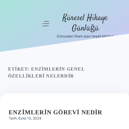
Küresel Hikaye
menüyü
Günlüğü
aç
Dünyadan ilham alan neşeli bilgiler!
Anasayfa
Gizlilik
Politikası
ETIKET:
ENZIMLERIN GENEL
Yasal Uyarı
ÖZELLIKLERI NELERDIR
Hakkımızda
ENZIMLERIN GÖREVI NEDIR
Tarih: Eylül 13, 2024