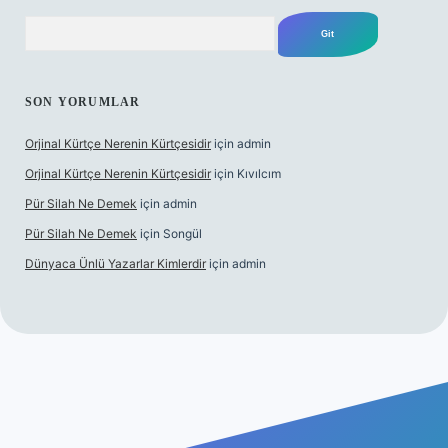
Arama
SON YORUMLAR
Orjinal Kürtçe Nerenin Kürtçesidir
için
admin
Orjinal Kürtçe Nerenin Kürtçesidir
için
Kıvılcım
Pür Silah Ne Demek
için
admin
Pür Silah Ne Demek
için
Songül
Dünyaca Ünlü Yazarlar Kimlerdir
için
admin
güvenilir mi
elexbetgiris.org