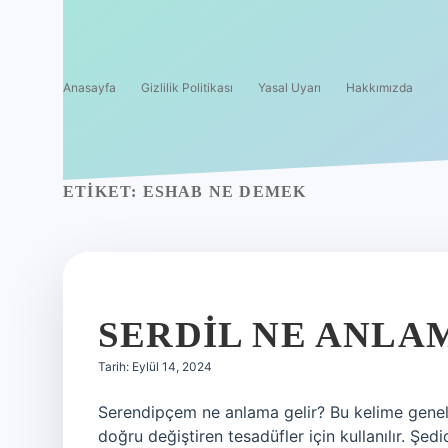
Anasayfa
Gizlilik Politikası
Yasal Uyarı
Hakkımızda
ETIKET:
ESHAB NE DEMEK
SERDIL NE ANLA
Tarih: Eylül 14, 2024
Serendipçem ne anlama gelir? Bu kelime genell
doğru değiştiren tesadüfler için kullanılır. Şedid ne anlama gelir? (ﺷﺪﻳﺪﻩ