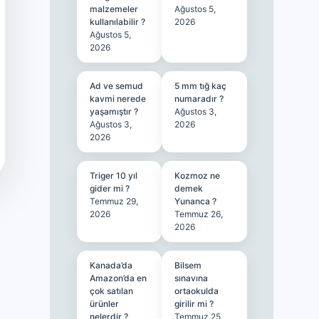
malzemeler
Ağustos 5,
kullanılabilir ?
2026
Ağustos 5,
2026
Ad ve semud
5 mm tığ kaç
kavmi nerede
numaradır ?
yaşamıştır ?
Ağustos 3,
Ağustos 3,
2026
2026
Triger 10 yıl
Kozmoz ne
gider mi ?
demek
Temmuz 29,
Yunanca ?
2026
Temmuz 26,
2026
Kanada’da
Bilsem
Amazon’da en
sınavına
çok satılan
ortaokulda
ürünler
girilir mi ?
nelerdir ?
Temmuz 25,