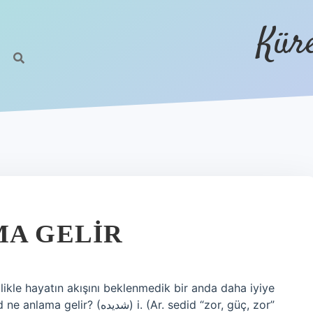
Kür
MA GELIR
ikle hayatın akışını beklenmedik bir anda daha iyiye
) i. (Ar. sedіd “zor, güç, zor”