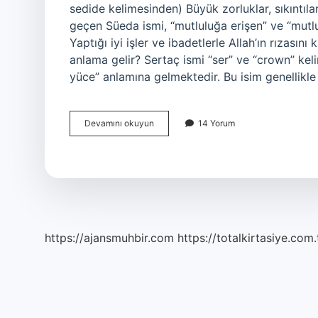
sedіde kelimesinden) Büyük zorluklar, sıkıntıl
geçen Süeda ismi, “mutluluğa erişen” ve “mutl
Yaptığı iyi işler ve ibadetlerle Allah’ın rızasın
anlama gelir? Sertaç ismi “ser” ve “crown” keli
yüce” anlamına gelmektedir. Bu isim genellikle 
Serdil
Devamını okuyun
14 Yorum
Ne
Anlama
Gelir
https://ajansmuhbir.com
https://totalkirtasiye.com.