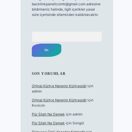
backlinkpanelicomtr@gmail.com
adresine
bildirmeniz halinde, ilgili içerikler yasal
süre içerisinde sitemizden kaldırılacaktır.
Arama
SON YORUMLAR
Orjinal Kürtçe Nerenin Kürtçesidir
için
admin
Orjinal Kürtçe Nerenin Kürtçesidir
için
Kıvılcım
Pür Silah Ne Demek
için
admin
Pür Silah Ne Demek
için
Songül
Dünyaca Ünlü Yazarlar Kimlerdir
için