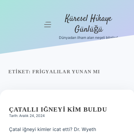
Küresel Hikaye
menüyü
Günlüğü
aç
Dünyadan ilham alan neşeli bilgiler!
Anasayfa
Gizlilik
Politikası
ETIKET:
FRIGYALILAR YUNAN MI
Yasal Uyarı
Hakkımızda
ÇATALLI IĞNEYI KIM BULDU
Tarih: Aralık 24, 2024
Çatal iğneyi kimler icat etti? Dr. Wyeth