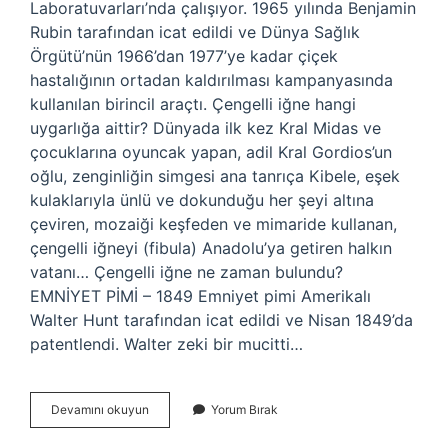
Laboratuvarları’nda çalışıyor. 1965 yılında Benjamin
Rubin tarafından icat edildi ve Dünya Sağlık
Örgütü’nün 1966’dan 1977’ye kadar çiçek
hastalığının ortadan kaldırılması kampanyasında
kullanılan birincil araçtı. Çengelli iğne hangi
uygarlığa aittir? Dünyada ilk kez Kral Midas ve
çocuklarına oyuncak yapan, adil Kral Gordios’un
oğlu, zenginliğin simgesi ana tanrıça Kibele, eşek
kulaklarıyla ünlü ve dokunduğu her şeyi altına
çeviren, mozaiği keşfeden ve mimaride kullanan,
çengelli iğneyi (fibula) Anadolu’ya getiren halkın
vatanı… Çengelli iğne ne zaman bulundu?
EMNİYET PİMİ – 1849 Emniyet pimi Amerikalı
Walter Hunt tarafından icat edildi ve Nisan 1849’da
patentlendi. Walter zeki bir mucitti…
Çatallı
Devamını okuyun
Yorum Bırak
Iğneyi
Kim