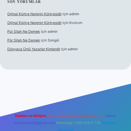
SON YORUMLAR
Orjinal Kürtçe Nerenin Kürtçesidir
için
admin
Orjinal Kürtçe Nerenin Kürtçesidir
için
Kıvılcım
Pür Silah Ne Demek
için
admin
Pür Silah Ne Demek
için
Songül
Dünyaca Ünlü Yazarlar Kimlerdir
için
admin
r güvenilir mi
elexbetgiris.org
Reklam ve İletişim:
E-mail:
backlinkpaneli@gmail.com
Teams:
forumhizmeti@gmail.com
Whatsapp: 0262 606 0 726
Telegram:
@karabul