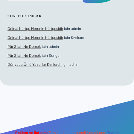
SON YORUMLAR
Orjinal Kürtçe Nerenin Kürtçesidir
için
admin
Orjinal Kürtçe Nerenin Kürtçesidir
için
Kıvılcım
Pür Silah Ne Demek
için
admin
Pür Silah Ne Demek
için
Songül
Dünyaca Ünlü Yazarlar Kimlerdir
için
admin
güvenilir mi
elexbetgiris.org
Reklam ve İletişim:
E-mail:
backlinkpaneli@gmail.com
Teams: