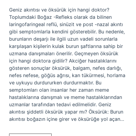
Geniz akıntısı ve öksürük için hangi doktor?
Toplumdaki Boğaz -Refleks olarak da bilinen
laringofaringeal reflü, sinüzit ve post -nazal akıntı
gibi semptomlarla kendini gösterebilir. Bu nedenle,
burunların deşarjı ile ilgili uzun vadeli sorunlarla
karşılaşan kişilerin kulak burun şaftlarına sahip bir
uzmana danışmaları önerilir. Geçmeyen öksürük
için hangi doktora gidilir? Akciğer hastalıklarını
gösteren sonuçlar öksürük, balgam, nefes darlığı,
nefes nefese, göğüs ağrısı, kan tükürmesi, horlama
ve uykuyu durdururken durdurmaktır. Bu
semptomları olan insanlar her zaman meme
hastalıklarına danışmalı ve meme hastalıklarından
uzmanlar tarafından tedavi edilmelidir. Geniz
akıntısı şiddetli öksürük yapar mı? Öksürük: Burun
akıntısı boğazın içine girer ve öksürüğe yol açan…