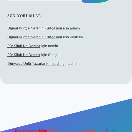
SON YORUMLAR
Orjinal Kürtçe Nerenin Kürtçesidir
için
admin
Orjinal Kürtçe Nerenin Kürtçesidir
için
Kıvılcım
Pür Silah Ne Demek
için
admin
Pür Silah Ne Demek
için
Songül
Dünyaca Ünlü Yazarlar Kimlerdir
için
admin
güvenilir mi
elexbetgiris.org
Reklam ve İletişim:
E-mail:
backlinkpaneli@gmail.com
Teams: