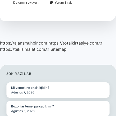
Geniz
Devamını okuyun
Yorum Bırak
Akıntısı
Ve
Öksürük
Için
Hangi
Doktora
Gidilir
https://ajansmuhbir.com
https://totalkirtasiye.com.tr
https://tekisimalat.com.tr
Sitemap
SIDEBAR
SON YAZILAR
Kil yemek ne eksikliğidir ?
Ağustos 7, 2026
Bozonlar temel parçacık mı ?
Ağustos 6, 2026