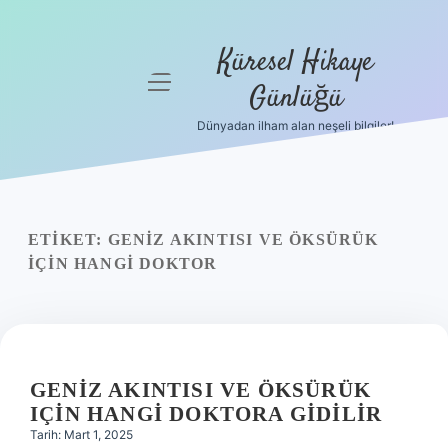
Küresel Hikaye
menüyü
Günlüğü
aç
Dünyadan ilham alan neşeli bilgiler!
Anasayfa
Gizlilik
Politikası
ETIKET:
GENIZ AKINTISI VE ÖKSÜRÜK
Yasal Uyarı
IÇIN HANGI DOKTOR
Hakkımızda
GENIZ AKINTISI VE ÖKSÜRÜK
IÇIN HANGI DOKTORA GIDILIR
Tarih: Mart 1, 2025