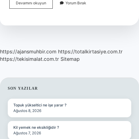
Geniz
Devamını okuyun
Yorum Bırak
Akıntısı
Ve
Öksürük
Için
Hangi
Doktora
Gidilir
https://ajansmuhbir.com
https://totalkirtasiye.com.tr
https://tekisimalat.com.tr
Sitemap
SIDEBAR
SON YAZILAR
Topuk yükseltici ne işe yarar ?
Ağustos 8, 2026
Kil yemek ne eksikliğidir ?
Ağustos 7, 2026