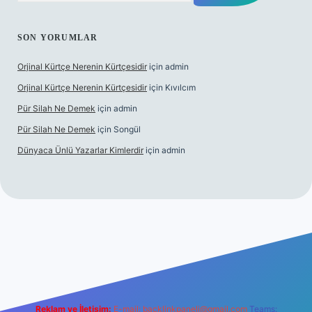
SON YORUMLAR
Orjinal Kürtçe Nerenin Kürtçesidir
için
admin
Orjinal Kürtçe Nerenin Kürtçesidir
için
Kıvılcım
Pür Silah Ne Demek
için
admin
Pür Silah Ne Demek
için
Songül
Dünyaca Ünlü Yazarlar Kimlerdir
için
admin
güvenilir mi
elexbetgiris.org
Reklam ve İletişim:
E-mail:
backlinkpaneli@gmail.com
Teams: