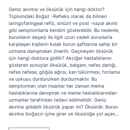
Geniz akıntısı ve öksürük için hangi doktor?
Toplumdaki Boğaz -Refleks olarak da bilinen
laringofaringeal reflü, sinüzit ve post -nazal akıntı
gibi semptomlarla kendini gösterebilir. Bu nedenle,
burunların deşarjı ile ilgili uzun vadeli sorunlarla
karşılaşan kişilerin kulak burun şaftlarına sahip bir
uzmana danışmaları önerilir. Geçmeyen öksürük
için hangi doktora gidilir? Akciğer hastalıklarını
gösteren sonuçlar öksürük, balgam, nefes darlığı,
nefes nefese, göğüs ağrısı, kan tükürmesi, horlama
ve uykuyu durdururken durdurmaktır. Bu
semptomları olan insanlar her zaman meme
hastalıklarına danışmalı ve meme hastalıklarından
uzmanlar tarafından tedavi edilmelidir. Geniz
akıntısı şiddetli öksürük yapar mı? Öksürük: Burun
akıntısı boğazın içine girer ve öksürüğe yol açan…