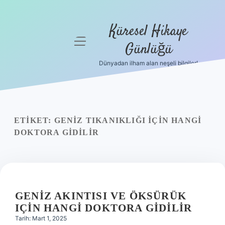
Küresel Hikaye
menüyü
Günlüğü
aç
Dünyadan ilham alan neşeli bilgiler!
Anasayfa
Gizlilik
Politikası
ETIKET:
GENIZ TIKANIKLIĞI IÇIN HANGI
Yasal Uyarı
DOKTORA GIDILIR
Hakkımızda
GENIZ AKINTISI VE ÖKSÜRÜK
IÇIN HANGI DOKTORA GIDILIR
Tarih: Mart 1, 2025