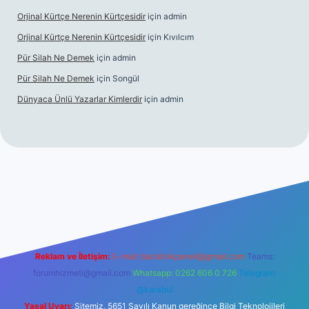
Orjinal Kürtçe Nerenin Kürtçesidir
için
admin
Orjinal Kürtçe Nerenin Kürtçesidir
için
Kıvılcım
Pür Silah Ne Demek
için
admin
Pür Silah Ne Demek
için
Songül
Dünyaca Ünlü Yazarlar Kimlerdir
için
admin
per güvenilir mi
elexbetgiris.org
Reklam ve İletişim:
E-mail:
backlinkpaneli@gmail.com
Teams:
forumhizmeti@gmail.com
Whatsapp: 0262 606 0 726
Telegram:
@karabul
Yasal Uyarı:
Sitemiz, 5651 Sayılı Kanun gereğince Bilgi Teknolojileri