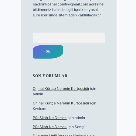
backlinkpanelicomtr@gmail.com
adresine
bildirmeniz halinde, ilgili içerikler yasal
süre içerisinde sitemizden kaldırılacaktır.
Arama
SON YORUMLAR
Orjinal Kürtçe Nerenin Kürtçesidir
için
admin
Orjinal Kürtçe Nerenin Kürtçesidir
için
Kıvılcım
Pür Silah Ne Demek
için
admin
Pür Silah Ne Demek
için
Songül
Dünyaca Ünlü Yazarlar Kimlerdir
için