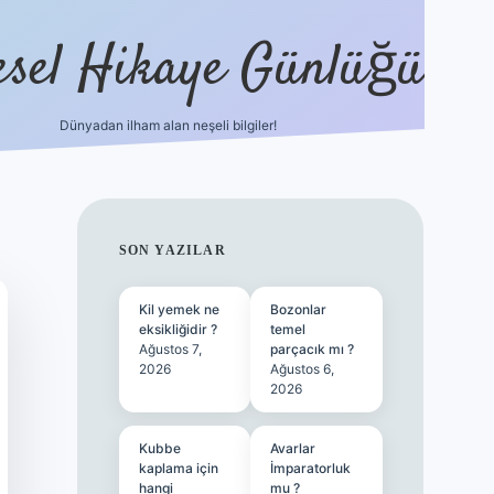
esel Hikaye Günlüğü
Dünyadan ilham alan neşeli bilgiler!
hiltonbet yeni giriş
betexper güvenili
SIDEBAR
SON YAZILAR
Kil yemek ne
Bozonlar
eksikliğidir ?
temel
Ağustos 7,
parçacık mı ?
2026
Ağustos 6,
2026
Kubbe
Avarlar
kaplama için
İmparatorluk
hangi
mu ?