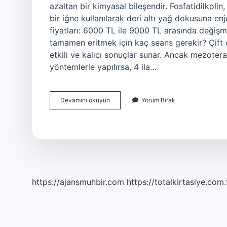
azaltan bir kimyasal bileşendir. Fosfatidilkolin
bir iğne kullanılarak deri altı yağ dokusuna enj
fiyatları: 6000 TL ile 9000 TL arasında değişm
tamamen eritmek için kaç seans gerekir? Çift ç
etkili ve kalıcı sonuçlar sunar. Ancak mezoter
yöntemlerle yapılırsa, 4 ila…
Gıdı
Devamını okuyun
Yorum Bırak
Için
Hangi
Işlem
Yapılır
https://ajansmuhbir.com
https://totalkirtasiye.com.