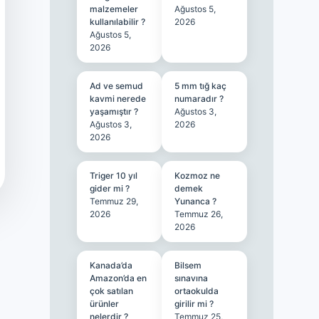
malzemeler
Ağustos 5,
kullanılabilir ?
2026
Ağustos 5,
2026
Ad ve semud
5 mm tığ kaç
kavmi nerede
numaradır ?
yaşamıştır ?
Ağustos 3,
Ağustos 3,
2026
2026
Triger 10 yıl
Kozmoz ne
gider mi ?
demek
Temmuz 29,
Yunanca ?
2026
Temmuz 26,
2026
Kanada’da
Bilsem
Amazon’da en
sınavına
çok satılan
ortaokulda
ürünler
girilir mi ?
nelerdir ?
Temmuz 25,