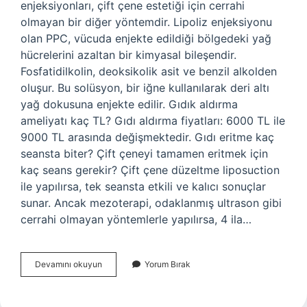
enjeksiyonları, çift çene estetiği için cerrahi
olmayan bir diğer yöntemdir. Lipoliz enjeksiyonu
olan PPC, vücuda enjekte edildiği bölgedeki yağ
hücrelerini azaltan bir kimyasal bileşendir.
Fosfatidilkolin, deoksikolik asit ve benzil alkolden
oluşur. Bu solüsyon, bir iğne kullanılarak deri altı
yağ dokusuna enjekte edilir. Gıdık aldırma
ameliyatı kaç TL? Gıdı aldırma fiyatları: 6000 TL ile
9000 TL arasında değişmektedir. Gıdı eritme kaç
seansta biter? Çift çeneyi tamamen eritmek için
kaç seans gerekir? Çift çene düzeltme liposuction
ile yapılırsa, tek seansta etkili ve kalıcı sonuçlar
sunar. Ancak mezoterapi, odaklanmış ultrason gibi
cerrahi olmayan yöntemlerle yapılırsa, 4 ila…
Gıdı
Devamını okuyun
Yorum Bırak
Için
Hangi
Işlem