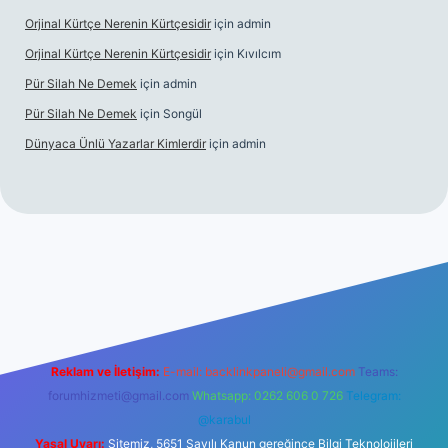
Orjinal Kürtçe Nerenin Kürtçesidir
için
admin
Orjinal Kürtçe Nerenin Kürtçesidir
için
Kıvılcım
Pür Silah Ne Demek
için
admin
Pür Silah Ne Demek
için
Songül
Dünyaca Ünlü Yazarlar Kimlerdir
için
admin
r güvenilir mi
elexbetgiris.org
Reklam ve İletişim:
E-mail:
backlinkpaneli@gmail.com
Teams:
forumhizmeti@gmail.com
Whatsapp: 0262 606 0 726
Telegram:
@karabul
Yasal Uyarı:
Sitemiz, 5651 Sayılı Kanun gereğince Bilgi Teknolojileri