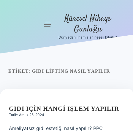
Küresel Hikaye
menüyü
Günlüğü
aç
Dünyadan ilham alan neşeli bilgiler!
Anasayfa
Gizlilik
Politikası
ETIKET:
GIDI LIFTING NASIL YAPILIR
Yasal Uyarı
Hakkımızda
GIDI IÇIN HANGI IŞLEM YAPILIR
Tarih: Aralık 25, 2024
Ameliyatsız gıdı estetiği nasıl yapılır? PPC