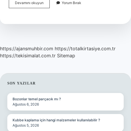
Iphone
Devamını okuyun
Yorum Bırak
12
Üretimi
Ne
Zaman
Duracak
https://ajansmuhbir.com
https://totalkirtasiye.com.tr
https://tekisimalat.com.tr
Sitemap
SIDEBAR
SON YAZILAR
Bozonlar temel parçacık mı ?
Ağustos 6, 2026
Kubbe kaplama için hangi malzemeler kullanılabilir ?
Ağustos 5, 2026