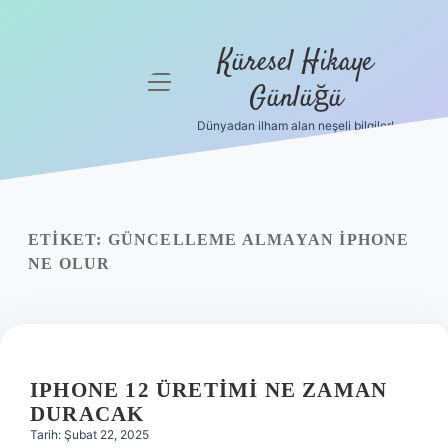
Küresel Hikaye
menüyü
Günlüğü
aç
Dünyadan ilham alan neşeli bilgiler!
Anasayfa
Gizlilik
Politikası
ETIKET:
GÜNCELLEME ALMAYAN IPHONE
Yasal Uyarı
NE OLUR
Hakkımızda
IPHONE 12 ÜRETIMI NE ZAMAN
DURACAK
Tarih: Şubat 22, 2025