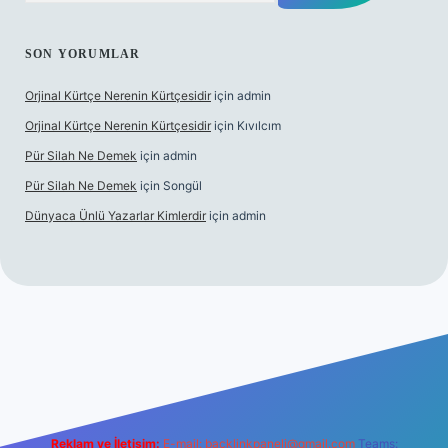
SON YORUMLAR
Orjinal Kürtçe Nerenin Kürtçesidir
için
admin
Orjinal Kürtçe Nerenin Kürtçesidir
için
Kıvılcım
Pür Silah Ne Demek
için
admin
Pür Silah Ne Demek
için
Songül
Dünyaca Ünlü Yazarlar Kimlerdir
için
admin
güvenilir mi
elexbetgiris.org
Reklam ve İletişim:
E-mail:
backlinkpaneli@gmail.com
Teams: