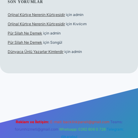
SON YORUMLAR
Orjinal Kürtçe Nerenin Kürtçesidir
için
admin
Orjinal Kürtçe Nerenin Kürtçesidir
için
Kıvılcım
Pür Silah Ne Demek
için
admin
Pür Silah Ne Demek
için
Songül
Dünyaca Ünlü Yazarlar Kimlerdir
için
admin
r güvenilir mi
elexbetgiris.org
Reklam ve İletişim:
E-mail:
backlinkpaneli@gmail.com
Teams:
forumhizmeti@gmail.com
Whatsapp: 0262 606 0 726
Telegram:
@karabul