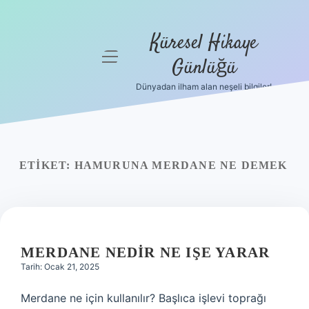
Küresel Hikaye
menüyü
Günlüğü
aç
Dünyadan ilham alan neşeli bilgiler!
Anasayfa
Gizlilik
Politikası
ETIKET:
HAMURUNA MERDANE NE DEMEK
Yasal Uyarı
Hakkımızda
MERDANE NEDIR NE IŞE YARAR
Tarih: Ocak 21, 2025
Merdane ne için kullanılır? Başlıca işlevi toprağı