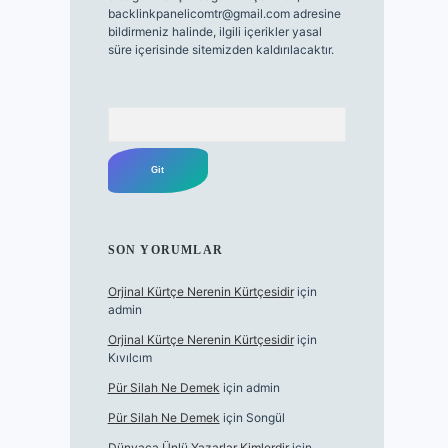
backlinkpanelicomtr@gmail.com
adresine
bildirmeniz halinde, ilgili içerikler yasal
süre içerisinde sitemizden kaldırılacaktır.
Arama
SON YORUMLAR
Orjinal Kürtçe Nerenin Kürtçesidir
için
admin
Orjinal Kürtçe Nerenin Kürtçesidir
için
Kıvılcım
Pür Silah Ne Demek
için
admin
Pür Silah Ne Demek
için
Songül
Dünyaca Ünlü Yazarlar Kimlerdir
için