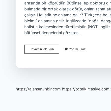
arasında bir köprüdür. Bütünsel tıp doktoru dinl
bulmada bir ortak olarak görür, onları rahatla
çalışır. Holistik ne anlama gelir? Türkçede hol
biçimi” anlamına gelir. İngilizcede “doğal den
holistic kelimesinden türetilmiştir. (NOT: İngil
bütünsel dengelerini gözeten…
Holistik
Devamını okuyun
Yorum Bırak
Hekim
Ne
Demek
https://ajansmuhbir.com
https://totalkirtasiye.com.