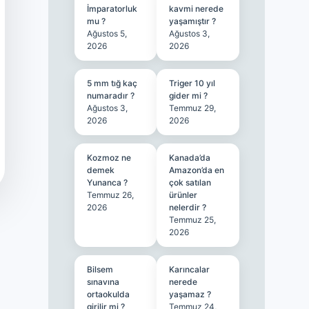
İmparatorluk
kavmi nerede
mu ?
yaşamıştır ?
Ağustos 5,
Ağustos 3,
2026
2026
5 mm tığ kaç
Triger 10 yıl
numaradır ?
gider mi ?
Ağustos 3,
Temmuz 29,
2026
2026
Kozmoz ne
Kanada’da
demek
Amazon’da en
Yunanca ?
çok satılan
Temmuz 26,
ürünler
2026
nelerdir ?
Temmuz 25,
2026
Bilsem
Karıncalar
sınavına
nerede
ortaokulda
yaşamaz ?
girilir mi ?
Temmuz 24,