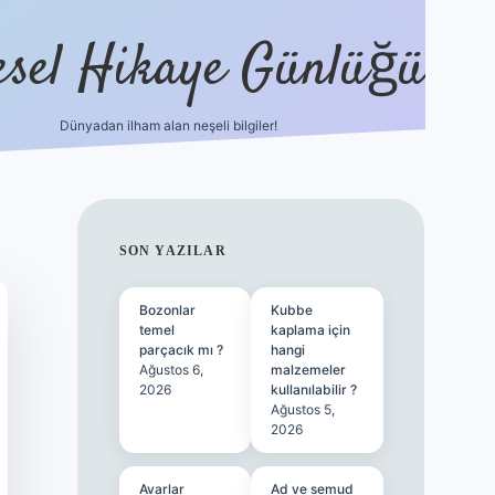
esel Hikaye Günlüğü
Dünyadan ilham alan neşeli bilgiler!
hiltonbet yeni giriş
betexper güvenili
SIDEBAR
SON YAZILAR
Bozonlar
Kubbe
temel
kaplama için
parçacık mı ?
hangi
Ağustos 6,
malzemeler
2026
kullanılabilir ?
Ağustos 5,
2026
Avarlar
Ad ve semud