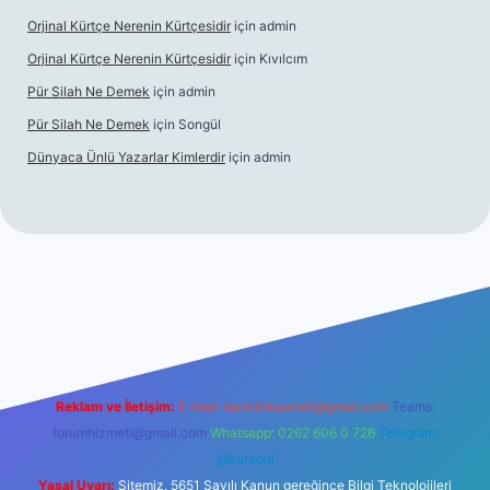
Orjinal Kürtçe Nerenin Kürtçesidir
için
admin
Orjinal Kürtçe Nerenin Kürtçesidir
için
Kıvılcım
Pür Silah Ne Demek
için
admin
Pür Silah Ne Demek
için
Songül
Dünyaca Ünlü Yazarlar Kimlerdir
için
admin
 yeni giriş
betexper güvenilir mi
elexbetgiris.org
Reklam ve İletişim:
E-mail:
backlinkpaneli@gmail.com
Teams:
forumhizmeti@gmail.com
Whatsapp: 0262 606 0 726
Telegram:
@karabul
Yasal Uyarı:
Sitemiz, 5651 Sayılı Kanun gereğince Bilgi Teknolojileri