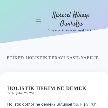
Küresel Hikaye
menüyü
Günlüğü
aç
Dünyadan ilham alan neşeli bilgiler!
Anasayfa
Gizlilik
Politikası
ETIKET:
HOLISTIK TEDAVI NASIL YAPILIR
Yasal Uyarı
Hakkımızda
HOLISTIK HEKIM NE DEMEK
Tarih: Şubat 23, 2025
Holistik doktor ne demek? Bütünsel tıp, kişiyi ruh,