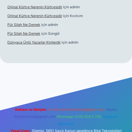
Orjinal Kürtçe Nerenin Kürtçesidir
için
admin
Orjinal Kürtçe Nerenin Kürtçesidir
için
Kıvılcım
Pür Silah Ne Demek
için
admin
Pür Silah Ne Demek
için
Songül
Dünyaca Ünlü Yazarlar Kimlerdir
için
admin
 güvenilir mi
elexbetgiris.org
Reklam ve İletişim:
E-mail:
backlinkpaneli@gmail.com
Teams:
forumhizmeti@gmail.com
Whatsapp: 0262 606 0 726
Telegram:
@karabul
Yasal Uyarı:
Sitemiz, 5651 Sayılı Kanun gereğince Bilgi Teknolojileri