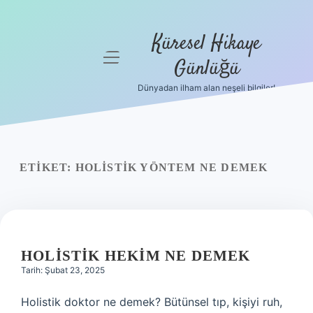
Küresel Hikaye
menüyü
Günlüğü
aç
Dünyadan ilham alan neşeli bilgiler!
Anasayfa
Gizlilik
Politikası
ETIKET:
HOLISTIK YÖNTEM NE DEMEK
Yasal Uyarı
Hakkımızda
HOLISTIK HEKIM NE DEMEK
Tarih: Şubat 23, 2025
Holistik doktor ne demek? Bütünsel tıp, kişiyi ruh,