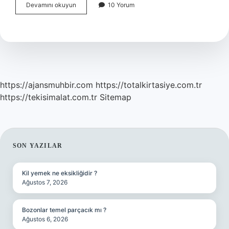
Huggy
Devamını okuyun
10 Yorum
Wuggy
Hikayesi
Gerçek
Mi
https://ajansmuhbir.com
https://totalkirtasiye.com.tr
https://tekisimalat.com.tr
Sitemap
SIDEBAR
SON YAZILAR
Kil yemek ne eksikliğidir ?
Ağustos 7, 2026
Bozonlar temel parçacık mı ?
Ağustos 6, 2026