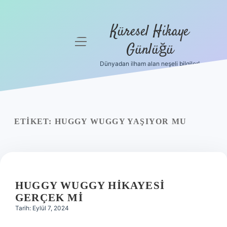
Küresel Hikaye
menüyü
Günlüğü
aç
Dünyadan ilham alan neşeli bilgiler!
Anasayfa
Gizlilik
Politikası
ETIKET:
HUGGY WUGGY YAŞIYOR MU
Yasal Uyarı
Hakkımızda
HUGGY WUGGY HIKAYESI
GERÇEK MI
Tarih: Eylül 7, 2024