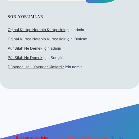
SON YORUMLAR
Orjinal Kürtçe Nerenin Kürtçesidir
için
admin
Orjinal Kürtçe Nerenin Kürtçesidir
için
Kıvılcım
Pür Silah Ne Demek
için
admin
Pür Silah Ne Demek
için
Songül
Dünyaca Ünlü Yazarlar Kimlerdir
için
admin
güvenilir mi
elexbetgiris.org
Reklam ve İletişim:
E-mail:
backlinkpaneli@gmail.com
Teams: