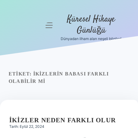
Küresel Hikaye
menüyü
Günlüğü
aç
Dünyadan ilham alan neşeli bilgiler!
Anasayfa
Gizlilik
Politikası
ETIKET:
İKIZLERIN BABASI FARKLI
Yasal Uyarı
OLABILIR MI
Hakkımızda
İKIZLER NEDEN FARKLI OLUR
Tarih: Eylül 22, 2024