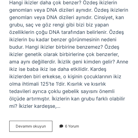
Hangi ikizler daha çok benzer? Özdeş ikizlerin
genomları veya DNA dizileri aynıdır. Özdeş ikizlerin
genomları veya DNA dizileri aynıdır. Cinsiyet, kan
grubu, saç ve göz rengi gibi bizi biz yapan
özelliklerin çoğu DNA tarafından belirlenir. Özdeş
ikizlerin bu kadar benzer görünmesinin nedeni
budur. Hangi ikizler birbirine benzemez? Özdeş
ikizler genetik olarak birbirlerine çok benzerler,
ama aynı değillerdir. İkizlik geni kimden gelir? Anne
ikiz ise baba ikiz ise daha etkilidir. Kardeş
ikizlerden biri erkekse, o kişinin çocuklarının ikiz
olma ihtimali 125’te 1’dir. Kısırlık ve kısırlık
tedavileri ayrıca çoklu gebelik sayısını önemli
ölçüde artırmıştır. İkizlerin kan grubu farklı olabilir
mi? İkizler kardeşse,…
İKizler
Devamını okuyun
6 Yorum
Neden
Farklı