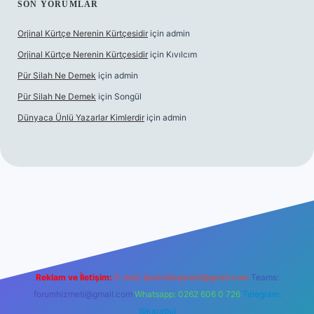
SON YORUMLAR
Orjinal Kürtçe Nerenin Kürtçesidir
için
admin
Orjinal Kürtçe Nerenin Kürtçesidir
için
Kıvılcım
Pür Silah Ne Demek
için
admin
Pür Silah Ne Demek
için
Songül
Dünyaca Ünlü Yazarlar Kimlerdir
için
admin
r güvenilir mi
elexbetgiris.org
Reklam ve İletişim:
E-mail:
backlinkpaneli@gmail.com
Teams:
forumhizmeti@gmail.com
Whatsapp: 0262 606 0 726
Telegram:
@karabul