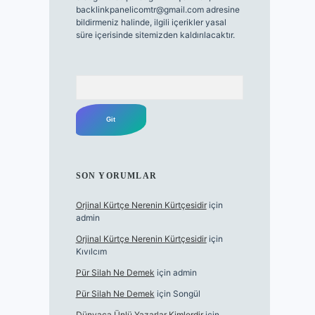
backlinkpanelicomtr@gmail.com
adresine
bildirmeniz halinde, ilgili içerikler yasal
süre içerisinde sitemizden kaldırılacaktır.
Arama
SON YORUMLAR
Orjinal Kürtçe Nerenin Kürtçesidir
için
admin
Orjinal Kürtçe Nerenin Kürtçesidir
için
Kıvılcım
Pür Silah Ne Demek
için
admin
Pür Silah Ne Demek
için
Songül
Dünyaca Ünlü Yazarlar Kimlerdir
için