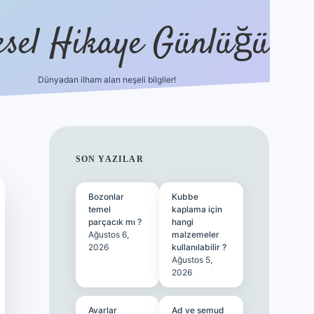
esel Hikaye Günlüğü
Dünyadan ilham alan neşeli bilgiler!
hiltonbet yeni giriş
betexper güvenili
SIDEBAR
SON YAZILAR
Bozonlar
Kubbe
temel
kaplama için
parçacık mı ?
hangi
Ağustos 6,
malzemeler
2026
kullanılabilir ?
Ağustos 5,
2026
Avarlar
Ad ve semud