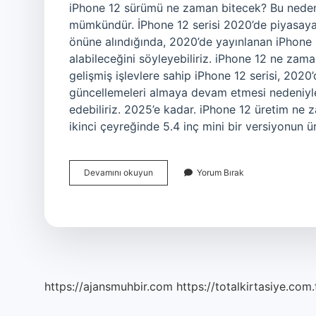
iPhone 12 sürümü ne zaman bitecek? Bu neden
mümkündür. İPhone 12 serisi 2020’de piyasaya
önüne alındığında, 2020’de yayınlanan iPhone 
alabileceğini söyleyebiliriz. iPhone 12 ne za
gelişmiş işlevlere sahip iPhone 12 serisi, 2020
güncellemeleri almaya devam etmesi nedeniyle
edebiliriz. 2025’e kadar. iPhone 12 üretim ne
ikinci çeyreğinde 5.4 inç mini bir versiyonun 
Iphone
Devamını okuyun
Yorum Bırak
12
Üretimi
Ne
Zaman
Duracak
https://ajansmuhbir.com
https://totalkirtasiye.com.