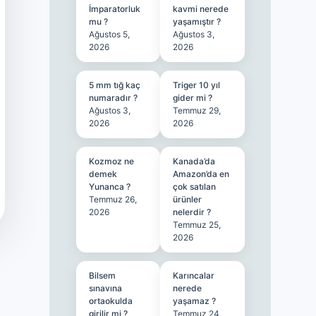
İmparatorluk
kavmi nerede
mu ?
yaşamıştır ?
Ağustos 5,
Ağustos 3,
2026
2026
5 mm tığ kaç
Triger 10 yıl
numaradır ?
gider mi ?
Ağustos 3,
Temmuz 29,
2026
2026
Kozmoz ne
Kanada’da
demek
Amazon’da en
Yunanca ?
çok satılan
Temmuz 26,
ürünler
2026
nelerdir ?
Temmuz 25,
2026
Bilsem
Karıncalar
sınavına
nerede
ortaokulda
yaşamaz ?
girilir mi ?
Temmuz 24,